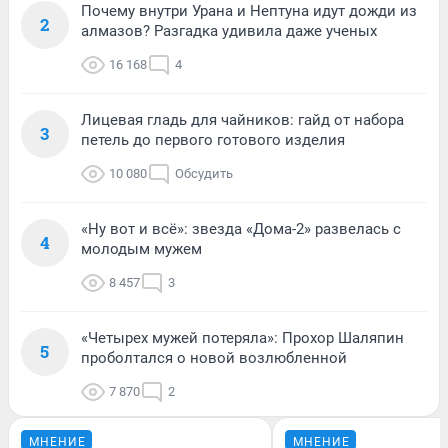
Почему внутри Урана и Нептуна идут дожди из
2
алмазов? Разгадка удивила даже ученых
16 168
4
Лицевая гладь для чайников: гайд от набора
3
петель до первого готового изделия
10 080
Обсудить
«Ну вот и всё»: звезда «Дома-2» развелась с
4
молодым мужем
8 457
3
«Четырех мужей потеряла»: Прохор Шаляпин
5
проболтался о новой возлюбленной
7 870
2
МНЕНИЕ
МНЕНИЕ