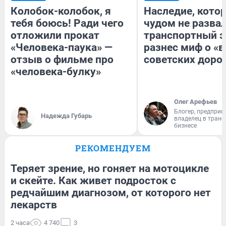
Колобок-колобок, я
Наследие, кото
тебя боюсь! Ради чего
чудом не разва
отложили прокат
транспортный э
«Человека-паука» —
разнес миф о «
отзыв о фильме про
советских доро
«человека-булку»
Олег Арефьев
Блогер, предприн
Надежда Губарь
владелец в тран
бизнесе
РЕКОМЕНДУЕМ
Теряет зрение, но гоняет на мотоцикле
и скейте. Как живет подросток с
редчайшим диагнозом, от которого нет
лекарств
2 часа
4 740
3