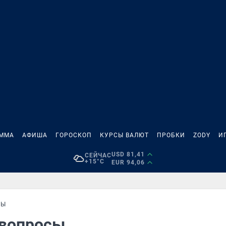
АММА
АФИША
ГОРОСКОП
КУРСЫ ВАЛЮТ
ПРОБКИ
ZODY
И
USD 81,41
СЕЙЧАС
+15°C
EUR 94,06
СЫ
 вопросы