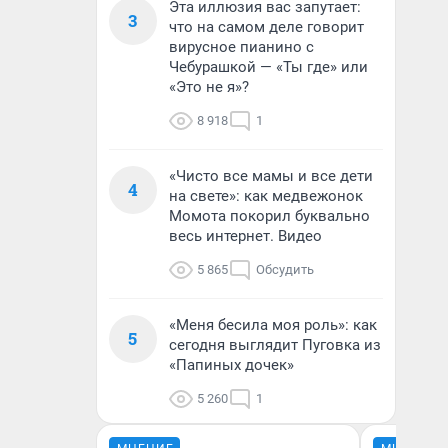
Эта иллюзия вас запутает:
3
что на самом деле говорит
вирусное пианино с
Чебурашкой — «Ты где» или
«Это не я»?
8 918
1
«Чисто все мамы и все дети
4
на свете»: как медвежонок
Момота покорил буквально
весь интернет. Видео
5 865
Обсудить
«Меня бесила моя роль»: как
5
сегодня выглядит Пуговка из
«Папиных дочек»
5 260
1