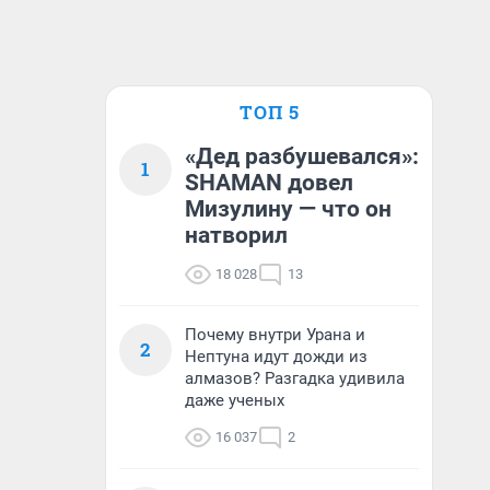
ТОП 5
«Дед разбушевался»:
1
SHAMAN довел
Мизулину — что он
натворил
18 028
13
Почему внутри Урана и
2
Нептуна идут дожди из
алмазов? Разгадка удивила
даже ученых
16 037
2