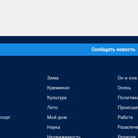
Сообщить новость
Зима
Он и она
Криминал
Осень
Культура
Политик
Лето
Происше
спорт
Мой дом
Работа
Наука
Развлеч
Недвижимость
Религия