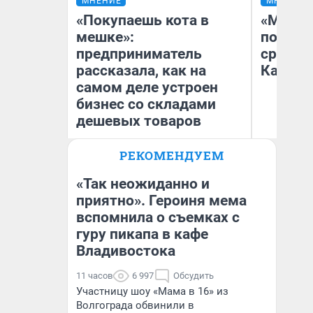
МНЕНИЕ
МНЕНИЕ
«Покупаешь кота в
«Машин
мешке»:
полете
предприниматель
сравни
рассказала, как на
Казахс
самом деле устроен
бизнес со складами
дешевых товаров
РЕКОМЕНДУЕМ
Наталья Шорохова
Ан
Открыла кофейную точку на
деньги соцразвития
«Так неожиданно и
приятно». Героиня мема
вспомнила о съемках с
гуру пикапа в кафе
Владивостока
11 часов
6 997
Обсудить
Участницу шоу «Мама в 16» из
Волгограда обвинили в