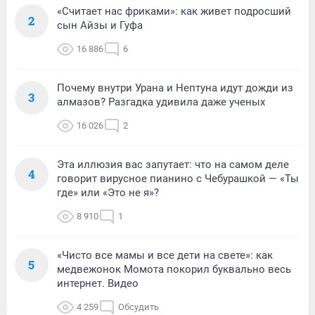
«Считает нас фриками»: как живет подросший
2
сын Айзы и Гуфа
16 886
6
Почему внутри Урана и Нептуна идут дожди из
3
алмазов? Разгадка удивила даже ученых
16 026
2
Эта иллюзия вас запутает: что на самом деле
4
говорит вирусное пианино с Чебурашкой — «Ты
где» или «Это не я»?
8 910
1
«Чисто все мамы и все дети на свете»: как
5
медвежонок Момота покорил буквально весь
интернет. Видео
4 259
Обсудить