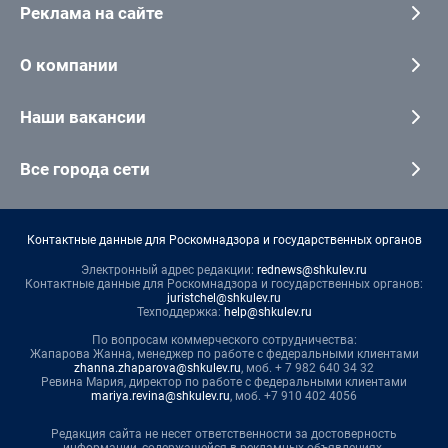
Реклама на сайте
О компании
Наши вакансии
Все города сети
Контактные данные для Роскомнадзора и государственных органов
Электронный адрес редакции:
rednews@shkulev.ru
Контактные данные для Роскомнадзора и государственных органов:
juristchel@shkulev.ru
Техподдержка:
help@shkulev.ru
По вопросам коммерческого сотрудничества:
Жапарова Жанна, менеджер по работе с федеральными клиентами
zhanna.zhaparova@shkulev.ru
, моб. + 7 982 640 34 32
Ревина Мария, директор по работе с федеральными клиентами
mariya.revina@shkulev.ru
, моб. +7 910 402 4056
Редакция сайта не несет ответственности за достоверность
информации, содержащейся в рекламных объявлениях.