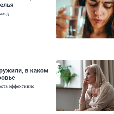
мелья
выход
ружили, в каком
ровье
ность эффективно