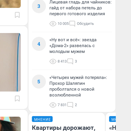
Лицевая гладь для чайников:
3
гайд от набора петель до
первого готового изделия
10 005
Обсудить
«Ну вот и всё»: звезда
4
«Дома-2» развелась с
молодым мужем
8 413
3
«Четырех мужей потеряла»:
5
Прохор Шаляпин
проболтался о новой
возлюбленной
7 831
2
МНЕНИЕ
МНЕНИЕ
Квартиры дорожают,
«Нет н