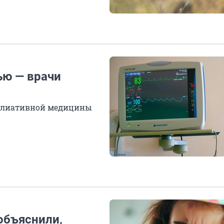
ью — врачи
ллиативной медицины
 объяснили,