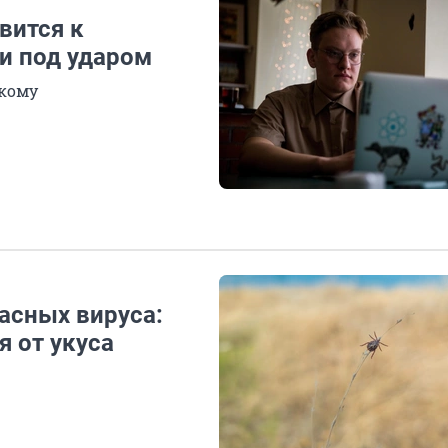
вится к
и под ударом
екому
асных вируса:
я от укуса