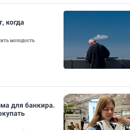
, когда
лить молодость
ма для банкира.
окупать