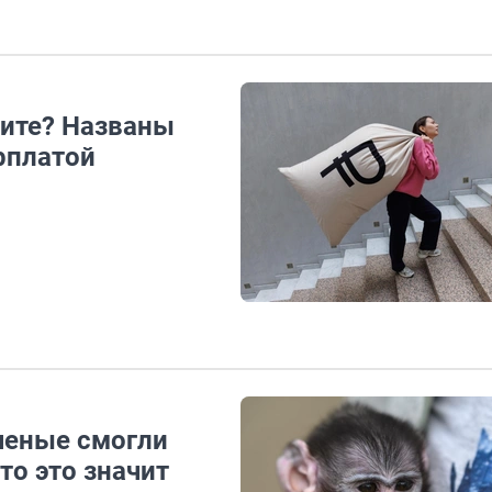
тите? Названы
рплатой
ченые смогли
то это значит