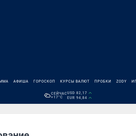
АММА
АФИША
ГОРОСКОП
КУРСЫ ВАЛЮТ
ПРОБКИ
ZODY
И
USD 82,17
СЕЙЧАС
+17°C
EUR 94,84
ование