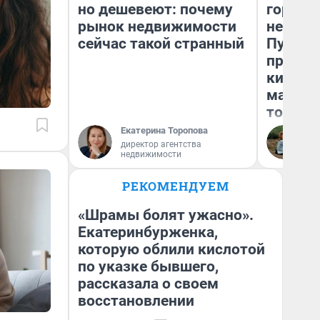
но дешевеют: почему
городов
рынок недвижимости
недофи
сейчас такой странный
Путеше
проеха
киломе
машине
того
Екатерина Торопова
Ек
директор агентства
недвижимости
РЕКОМЕНДУЕМ
«Шрамы болят ужасно».
Екатеринбурженка,
которую облили кислотой
по указке бывшего,
рассказала о своем
восстановлении