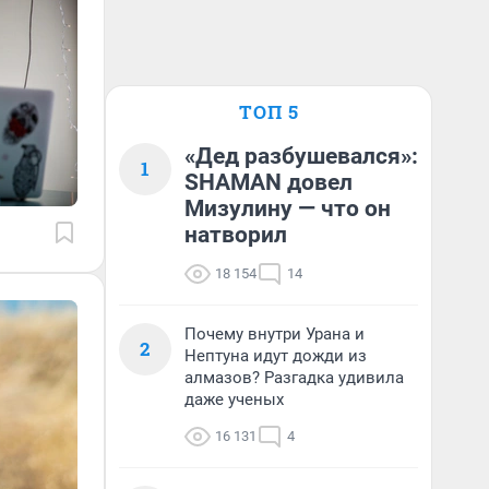
ТОП 5
«Дед разбушевался»:
1
SHAMAN довел
Мизулину — что он
натворил
18 154
14
Почему внутри Урана и
2
Нептуна идут дожди из
алмазов? Разгадка удивила
даже ученых
16 131
4