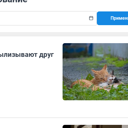
Примен
вылизывают друг
й