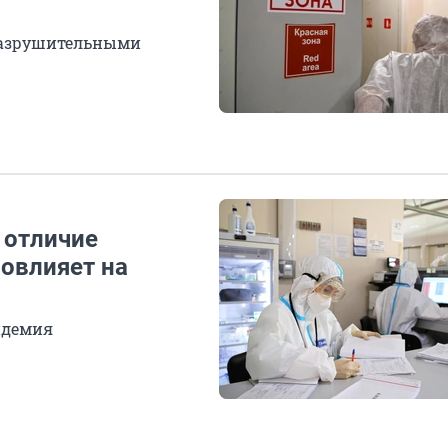
разрушительными
 отличие
повлияет на
ндемия