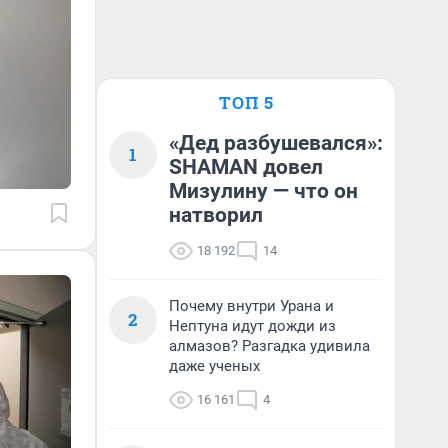
ТОП 5
«Дед разбушевался»:
1
SHAMAN довел
Мизулину — что он
натворил
18 192
14
Почему внутри Урана и
2
Нептуна идут дожди из
алмазов? Разгадка удивила
даже ученых
16 161
4