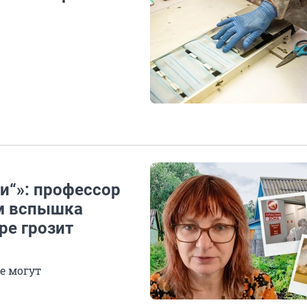
и“»: профессор
ем вспышка
ре грозит
е могут