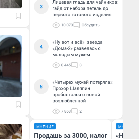
Лицевая гладь для чайников:
3
гайд от набора петель до
первого готового изделия
10 070
Обсудить
«Ну вот и всё»: звезда
4
«Дома-2» развелась с
молодым мужем
8 445
3
«Четырех мужей потеряла»:
5
Прохор Шаляпин
проболтался о новой
возлюбленной
7 863
2
МНЕНИЕ
МНЕНИЕ
Продашь за 3000, налог
«Нет н