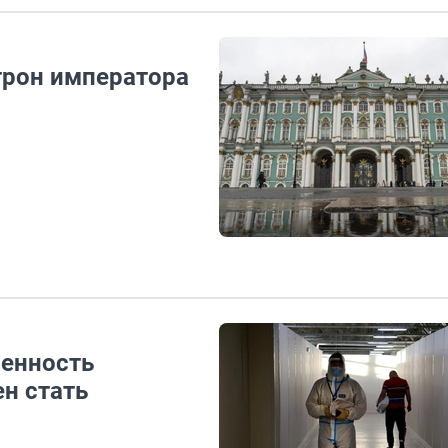
трон императора
бенность
ен стать