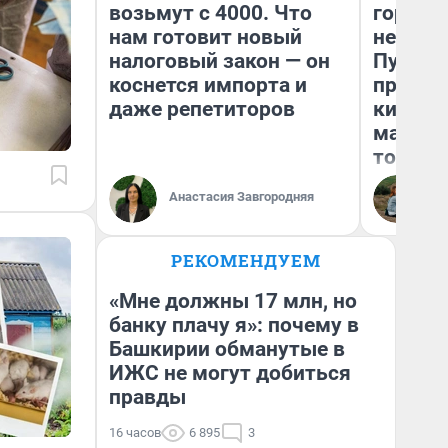
возьмут с 4000. Что
городов
нам готовит новый
недофи
налоговый закон — он
Путеше
коснется импорта и
проеха
даже репетиторов
киломе
машине
того
Анастасия Завгородняя
Ек
РЕКОМЕНДУЕМ
«Мне должны 17 млн, но
банку плачу я»: почему в
Башкирии обманутые в
ИЖС не могут добиться
правды
16 часов
6 895
3