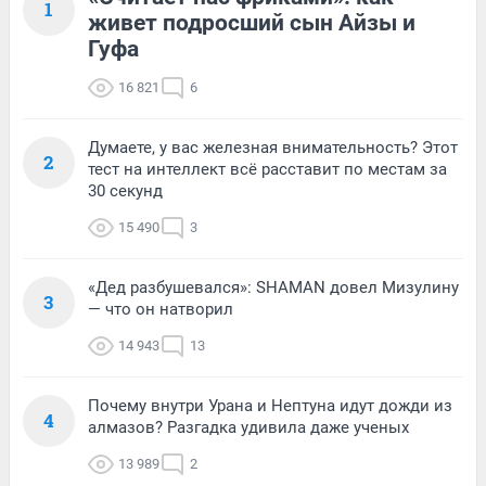
1
живет подросший сын Айзы и
Гуфа
16 821
6
Думаете, у вас железная внимательность? Этот
2
тест на интеллект всё расставит по местам за
30 секунд
15 490
3
«Дед разбушевался»: SHAMAN довел Мизулину
3
— что он натворил
14 943
13
Почему внутри Урана и Нептуна идут дожди из
4
алмазов? Разгадка удивила даже ученых
13 989
2