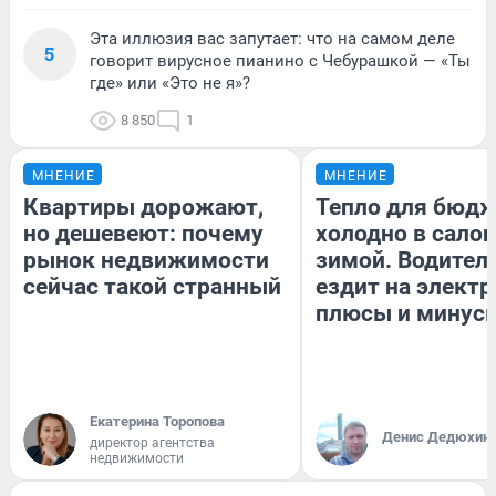
Эта иллюзия вас запутает: что на самом деле
5
говорит вирусное пианино с Чебурашкой — «Ты
где» или «Это не я»?
8 850
1
МНЕНИЕ
МНЕНИЕ
Квартиры дорожают,
Тепло для бюдж
но дешевеют: почему
холодно в сало
рынок недвижимости
зимой. Водитель
сейчас такой странный
ездит на электр
плюсы и минус
Екатерина Торопова
Денис Дедюхин
директор агентства
недвижимости