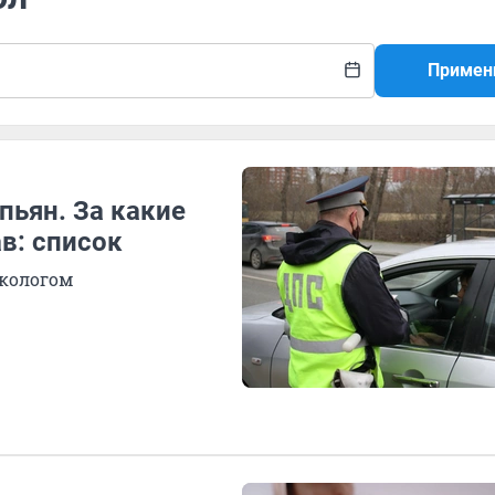
Примен
пьян. За какие
в: список
ркологом