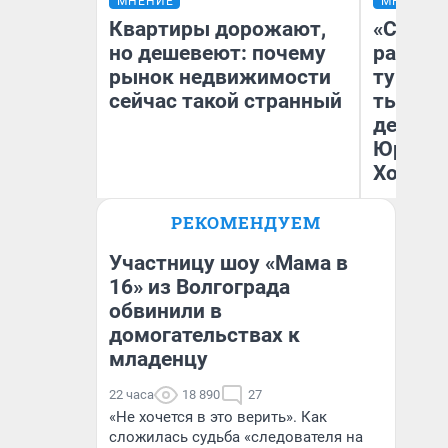
МНЕНИЕ
МНЕНИЕ
Квартиры дорожают,
«Сливо
но дешевеют: почему
разоча
рынок недвижимости
турист
сейчас такой странный
тысяч,
день гу
Юрског
Хогвар
РЕКОМЕНДУЕМ
Екатерина Торопова
Ян
директор агентства
недвижимости
Участницу шоу «Мама в
16» из Волгограда
обвинили в
домогательствах к
младенцу
22 часа
18 890
27
«Не хочется в это верить». Как
сложилась судьба «следователя на