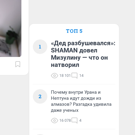
ТОП 5
«Дед разбушевался»:
1
SHAMAN довел
Мизулину — что он
натворил
18 101
14
Почему внутри Урана и
2
Нептуна идут дожди из
алмазов? Разгадка удивила
даже ученых
16 078
4