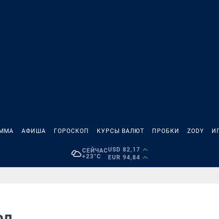
АММА
АФИША
ГОРОСКОП
КУРСЫ ВАЛЮТ
ПРОБКИ
ZODY
И
USD 82,17
СЕЙЧАС
+23°C
EUR 94,84
ол