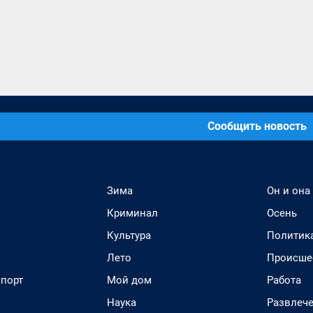
Сообщить новость
Зима
Он и она
Криминал
Осень
Культура
Политик
Лето
Происше
спорт
Мой дом
Работа
Наука
Развлеч