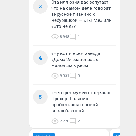
Эта иллюзия вас запутает:
3
что на самом деле говорит
вирусное пианино с
Чебурашкой — «Ты где» или
«Это не я»?
8 948
1
«Ну вот и всё»: звезда
4
«Дома-2» развелась с
молодым мужем
8 331
3
«Четырех мужей потеряла»:
5
Прохор Шаляпин
проболтался о новой
возлюбленной
7 778
2