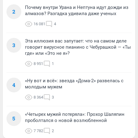
Почему внутри Урана и Нептуна идут дожди из
2
алмазов? Разгадка удивила даже ученых
16 081
4
Эта иллюзия вас запутает: что на самом деле
3
говорит вирусное пианино с Чебурашкой — «Ты
где» или «Это не я»?
8 951
1
«Ну вот и всё»: звезда «Дома-2» развелась с
4
молодым мужем
8 364
3
«Четырех мужей потеряла»: Прохор Шаляпин
5
проболтался о новой возлюбленной
7 782
2