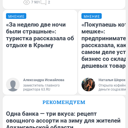
7 901
2
МНЕНИЕ
МНЕНИЕ
«За неделю две ночи
«Покупаешь кот
были страшные»:
мешке»:
туристка рассказала об
предпринимате
отдыхе в Крыму
рассказала, как
самом деле уст
бизнес со скла
дешевых товар
Александра Исмайлова
Наталья Шорохо
заместитель главного
Открыла кофейну
редактора 63.RU
деньги соцразви
РЕКОМЕНДУЕМ
Одна банка — три вкуса: рецепт
овощного ассорти на зиму для жителей
Архангельской области