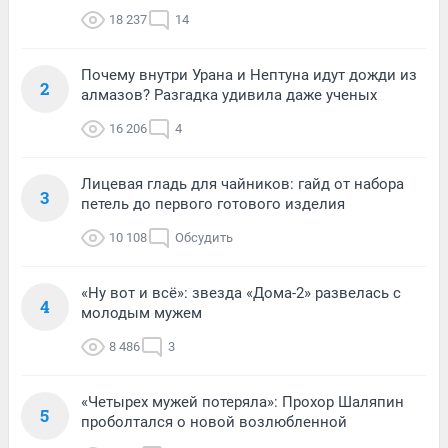
18 237
14
Почему внутри Урана и Нептуна идут дожди из
2
алмазов? Разгадка удивила даже ученых
16 206
4
Лицевая гладь для чайников: гайд от набора
3
петель до первого готового изделия
10 108
Обсудить
«Ну вот и всё»: звезда «Дома-2» развелась с
4
молодым мужем
8 486
3
«Четырех мужей потеряла»: Прохор Шаляпин
5
проболтался о новой возлюбленной