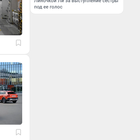
Линочкой Ли за выступление сестры
под ее голос