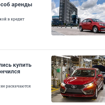
особ аренды
кой в кредит
ись купить
ончился
 не раскачаются