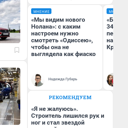
МНЕНИЕ
МНЕНИЕ
«Мы видим нового
«Был т
Нолана»: с каким
349 ру
настроем нужно
педаго
смотреть «Одиссею»,
на биле
чтобы она не
Крым н
выглядела как фиаско
Надежда Губарь
Ан
РЕКОМЕНДУЕМ
«Я не жалуюсь».
Строитель лишился рук и
ног и стал звездой