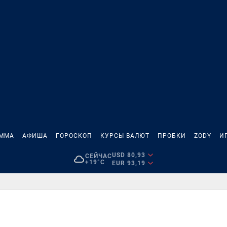
АММА
АФИША
ГОРОСКОП
КУРСЫ ВАЛЮТ
ПРОБКИ
ZODY
И
USD 80,93
СЕЙЧАС
+19°C
EUR 93,19