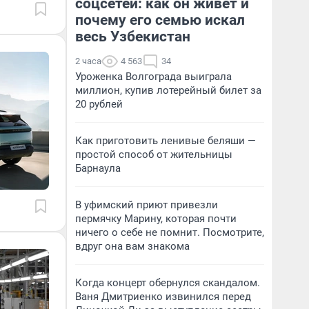
соцсетей: как он живет и
почему его семью искал
весь Узбекистан
2 часа
4 563
34
Уроженка Волгограда выиграла
миллион, купив лотерейный билет за
20 рублей
Как приготовить ленивые беляши —
простой способ от жительницы
Барнаула
В уфимский приют привезли
пермячку Марину, которая почти
ничего о себе не помнит. Посмотрите,
вдруг она вам знакома
Когда концерт обернулся скандалом.
Ваня Дмитриенко извинился перед