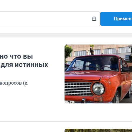
Примен
но что вы
т для истинных
вопросов (и