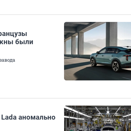
Французы
лжны были
завода
 Lada аномально