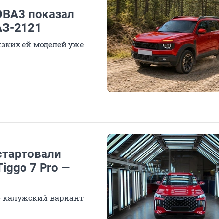
ОВАЗ показал
АЗ-2121
зких ей моделей уже
 стартовали
iggo 7 Pro —
о калужский вариант