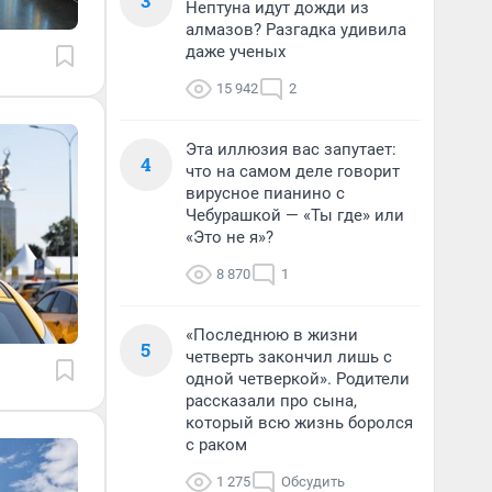
3
Нептуна идут дожди из
алмазов? Разгадка удивила
даже ученых
15 942
2
Эта иллюзия вас запутает:
4
что на самом деле говорит
вирусное пианино с
Чебурашкой — «Ты где» или
«Это не я»?
8 870
1
«Последнюю в жизни
5
четверть закончил лишь с
одной четверкой». Родители
рассказали про сына,
который всю жизнь боролся
с раком
1 275
Обсудить