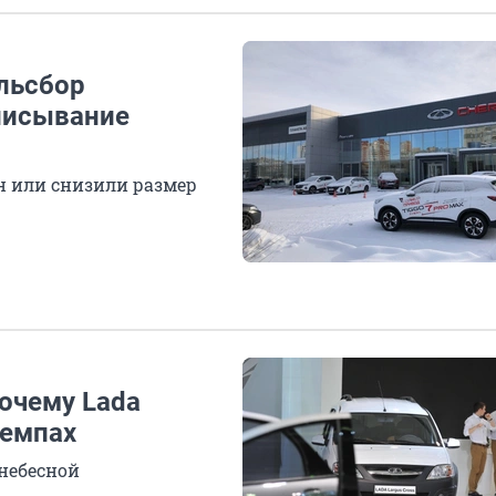
льсбор
писывание
н или снизили размер
очему Lada
темпах
небесной