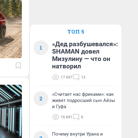
ТОП 5
«Дед разбушевался»:
1
SHAMAN довел
Мизулину — что он
натворил
17 697
13
«Считает нас фриками»: как
2
живет подросший сын Айзы
и Гуфа
16 841
6
Почему внутри Урана и