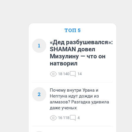
ТОП 5
«Дед разбушевался»:
1
SHAMAN довел
Мизулину — что он
натворил
18 140
14
Почему внутри Урана и
2
Нептуна идут дожди из
алмазов? Разгадка удивила
даже ученых
16 118
4