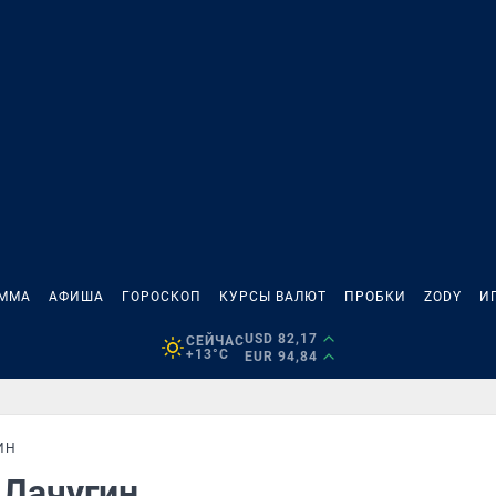
АММА
АФИША
ГОРОСКОП
КУРСЫ ВАЛЮТ
ПРОБКИ
ZODY
И
USD 82,17
СЕЙЧАС
+13°C
EUR 94,84
ИН
 Лачугин