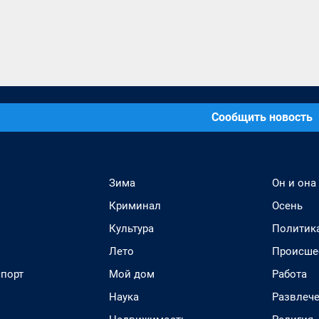
Сообщить новость
Зима
Он и она
Криминал
Осень
Культура
Политик
Лето
Происше
спорт
Мой дом
Работа
Наука
Развлеч