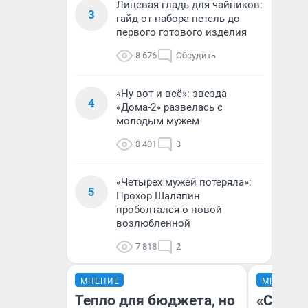
Лицевая гладь для чайников:
3
гайд от набора петель до
первого готового изделия
8 676
Обсудить
«Ну вот и всё»: звезда
4
«Дома-2» развелась с
молодым мужем
8 401
3
«Четырех мужей потеряла»:
5
Прохор Шаляпин
проболтался о новой
возлюбленной
7 818
2
МНЕНИЕ
МНЕНИЕ
Тепло для бюджета, но
«Спутал