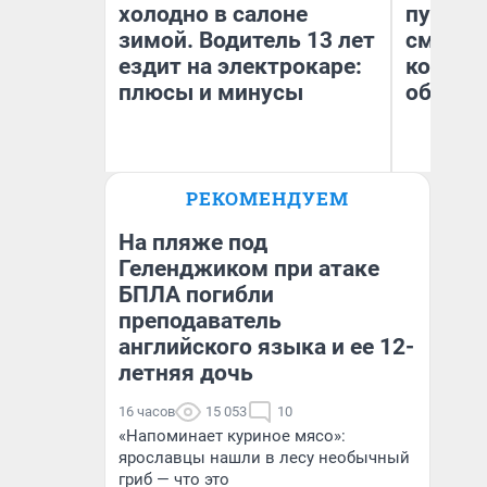
холодно в салоне
пургу».
зимой. Водитель 13 лет
смерте
ездит на электрокаре:
которы
плюсы и минусы
обнару
Ир
РЕКОМЕНДУЕМ
Гл
Денис Дедюхин
«Р
Во
На пляже под
Геленджиком при атаке
БПЛА погибли
преподаватель
английского языка и ее 12-
летняя дочь
16 часов
15 053
10
«Напоминает куриное мясо»:
ярославцы нашли в лесу необычный
гриб — что это