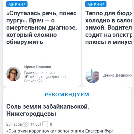
МНЕНИЕ
МНЕНИЕ
«Спуталась речь, понес
Тепло для бюдж
пургу». Врач — о
холодно в сало
смертельном диагнозе,
зимой. Водитель
который сложно
ездит на электр
обнаружить
плюсы и минус
Ирина Волкова
Главврач клиники
Денис Дедюхин
«Реабилитация доктора
Волковой»
РЕКОМЕНДУЕМ
Соль земли забайкальской.
Нижегородцевы
20 часов
14 601
8
«Сыночки-корзиночки» заполонили Екатеринбург: