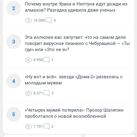
Почему внутри Урана и Нептуна идут дожди из
2
алмазов? Разгадка удивила даже ученых
16 089
4
Эта иллюзия вас запутает: что на самом деле
3
говорит вирусное пианино с Чебурашкой — «Ты
где» или «Это не я»?
8 958
1
«Ну вот и всё»: звезда «Дома-2» развелась с
4
молодым мужем
8 371
3
«Четырех мужей потеряла»: Прохор Шаляпин
5
проболтался о новой возлюбленной
7 791
2