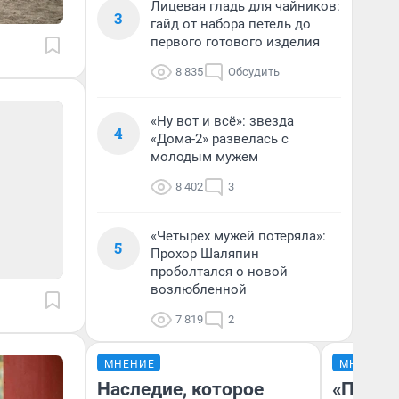
Лицевая гладь для чайников:
3
гайд от набора петель до
первого готового изделия
8 835
Обсудить
«Ну вот и всё»: звезда
4
«Дома-2» развелась с
молодым мужем
8 402
3
«Четырех мужей потеряла»:
5
Прохор Шаляпин
проболтался о новой
возлюбленной
7 819
2
МНЕНИЕ
МНЕНИЕ
Наследие, которое
«Покуп