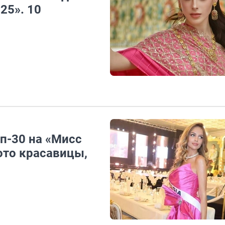
25». 10
п-30 на «Мисс
ото красавицы,