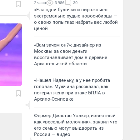
2 часа
3 986
30
«Ела одни булочки и пирожные»:
экстремально худые новосибирцы —
о своих попытках набрать вес любой
ценой
«Вам зачем он?»: дизайнер из
Москвы за свои деньги
восстанавливает дом в деревне
Архангельской области
«Нашел Наденьку, а у нее пробита
голова». Мужчина рассказал, как
потерял жену при атаке БПЛА в
Архипо-Осиповке
Фермер Джастас Уолкер, известный
как «веселый молочник», заявил что
его семью могут выдворить из
России — видео