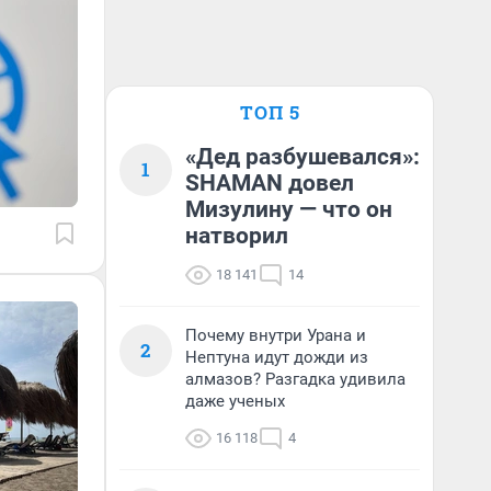
ТОП 5
«Дед разбушевался»:
1
SHAMAN довел
Мизулину — что он
натворил
18 141
14
Почему внутри Урана и
2
Нептуна идут дожди из
алмазов? Разгадка удивила
даже ученых
16 118
4