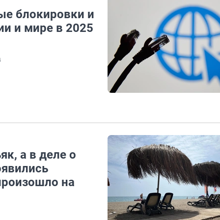
ые блокировки и
ии и мире в 2025
а
к, а в деле о
оявились
произошло на