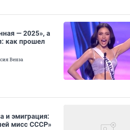
ная — 2025», а
п: как прошел
сия Венза
а и эмиграция:
ней мисс СССР»