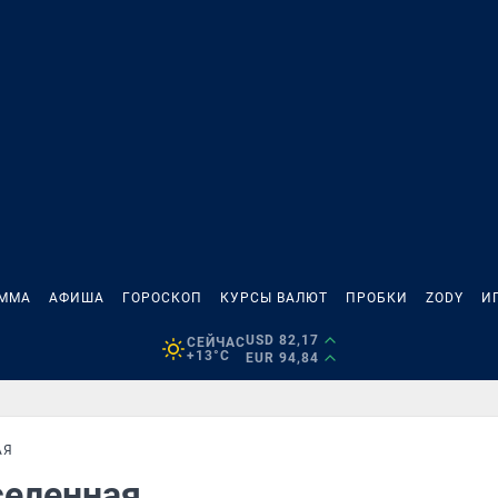
АММА
АФИША
ГОРОСКОП
КУРСЫ ВАЛЮТ
ПРОБКИ
ZODY
И
USD 82,17
СЕЙЧАС
+13°C
EUR 94,84
АЯ
селенная