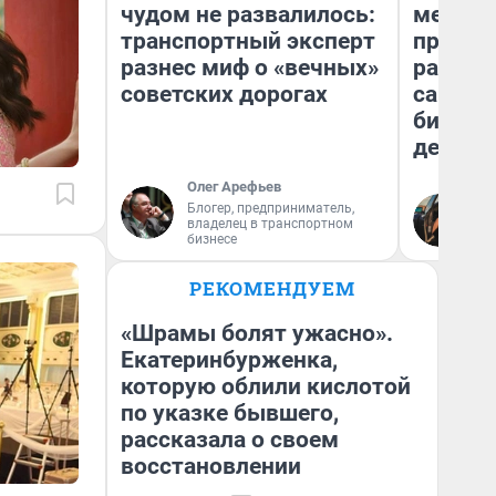
чудом не развалилось:
мешке»
транспортный эксперт
предпр
разнес миф о «вечных»
рассказ
советских дорогах
самом 
бизнес
дешевы
Олег Арефьев
На
Блогер, предприниматель,
владелец в транспортном
От
бизнесе
де
РЕКОМЕНДУЕМ
«Шрамы болят ужасно».
Екатеринбурженка,
которую облили кислотой
по указке бывшего,
рассказала о своем
восстановлении