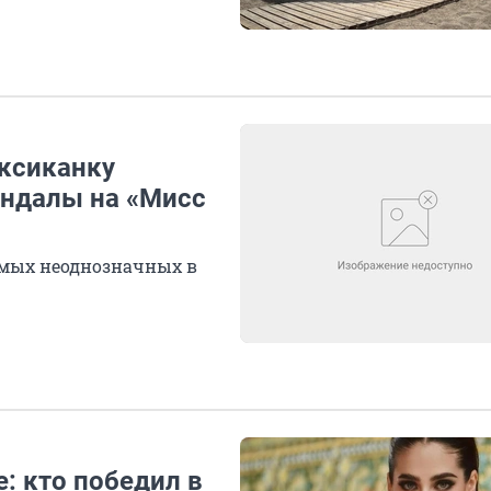
ексиканку
кандалы на «Мисс
самых неоднозначных в
: кто победил в