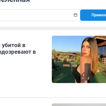
Примен
 убитой в
одозревают в