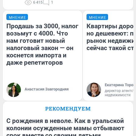
6 415
1
МНЕНИЕ
МНЕНИЕ
Продашь за 3000, налог
Квартиры доро
возьмут с 4000. Что
но дешевеют: п
нам готовит новый
рынок недвижи
налоговый закон — он
сейчас такой с
коснется импорта и
даже репетиторов
Екатерина Тороп
Анастасия Завгородняя
директор агентст
недвижимости
РЕКОМЕНДУЕМ
С рождения в неволе. Как в уральской
колонии осужденные мамы отбывают
срок вместе со своими детьми