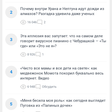
Почему внутри Урана и Нептуна идут дожди из
2
алмазов? Разгадка удивила даже ученых
16 046
2
Эта иллюзия вас запутает: что на самом деле
3
говорит вирусное пианино с Чебурашкой — «Ты
где» или «Это не я»?
8 926
1
«Чисто все мамы и все дети на свете»: как
4
медвежонок Момота покорил буквально весь
интернет. Видео
6 948
Обсудить
«Меня бесила моя роль»: как сегодня выглядит
5
Пуговка из «Папиных дочек»