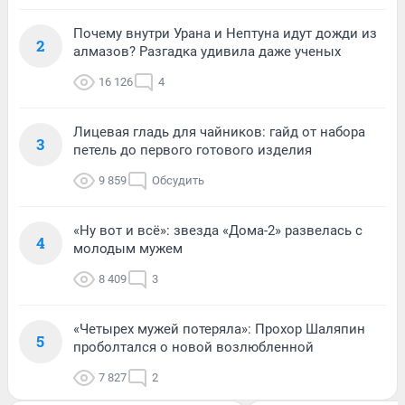
Почему внутри Урана и Нептуна идут дожди из
2
алмазов? Разгадка удивила даже ученых
16 126
4
Лицевая гладь для чайников: гайд от набора
3
петель до первого готового изделия
9 859
Обсудить
«Ну вот и всё»: звезда «Дома-2» развелась с
4
молодым мужем
8 409
3
«Четырех мужей потеряла»: Прохор Шаляпин
5
проболтался о новой возлюбленной
7 827
2