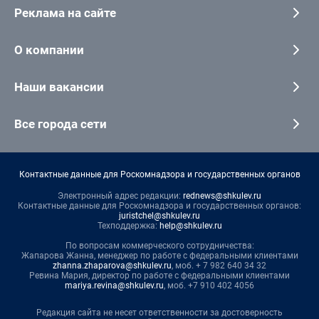
Реклама на сайте
О компании
Наши вакансии
Все города сети
Контактные данные для Роскомнадзора и государственных органов
Электронный адрес редакции:
rednews@shkulev.ru
Контактные данные для Роскомнадзора и государственных органов:
juristchel@shkulev.ru
Техподдержка:
help@shkulev.ru
По вопросам коммерческого сотрудничества:
Жапарова Жанна, менеджер по работе с федеральными клиентами
zhanna.zhaparova@shkulev.ru
, моб. + 7 982 640 34 32
Ревина Мария, директор по работе с федеральными клиентами
mariya.revina@shkulev.ru
, моб. +7 910 402 4056
Редакция сайта не несет ответственности за достоверность