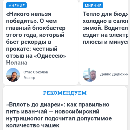
МНЕНИЕ
МНЕНИЕ
«Никого нельзя
Тепло для бюдж
победить». О чем
холодно в сало
главный блокбастер
зимой. Водитель
этого года, который
ездит на электр
бьет рекорды в
плюсы и минус
прокате: честный
отзыв на «Одиссею»
Нолана
Стас Соколов
Денис Дедюхин
Эксперт
РЕКОМЕНДУЕМ
«Вплоть до диареи»: как правильно
пить иван-чай — новосибирский
нутрициолог подсчитал допустимое
количество чашек