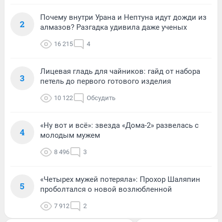
Почему внутри Урана и Нептуна идут дожди из
2
алмазов? Разгадка удивила даже ученых
16 215
4
Лицевая гладь для чайников: гайд от набора
3
петель до первого готового изделия
10 122
Обсудить
«Ну вот и всё»: звезда «Дома-2» развелась с
4
молодым мужем
8 496
3
«Четырех мужей потеряла»: Прохор Шаляпин
5
проболтался о новой возлюбленной
7 912
2