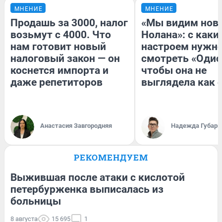
МНЕНИЕ
МНЕНИЕ
Продашь за 3000, налог
«Мы видим нов
возьмут с 4000. Что
Нолана»: с каки
нам готовит новый
настроем нужн
налоговый закон — он
смотреть «Одис
коснется импорта и
чтобы она не
даже репетиторов
выглядела как 
Анастасия Завгородняя
Надежда Губарь
РЕКОМЕНДУЕМ
Выжившая после атаки с кислотой
петербурженка выписалась из
больницы
8 августа
15 695
1