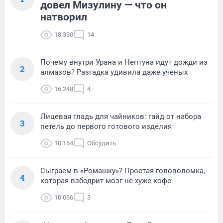
довел Мизулину — что он
натворил
18 330
14
Почему внутри Урана и Нептуна идут дожди из
2
алмазов? Разгадка удивила даже ученых
16 248
4
Лицевая гладь для чайников: гайд от набора
3
петель до первого готового изделия
10 164
Обсудить
Сыграем в «Ромашку»? Простая головоломка,
4
которая взбодрит мозг не хуже кофе
10 066
3