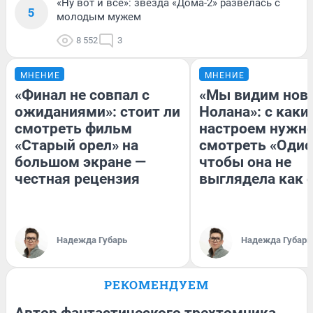
«Ну вот и всё»: звезда «Дома-2» развелась с
5
молодым мужем
8 552
3
МНЕНИЕ
МНЕНИЕ
«Финал не совпал с
«Мы видим нов
ожиданиями»: стоит ли
Нолана»: с каки
смотреть фильм
настроем нужн
«Старый орел» на
смотреть «Одис
большом экране —
чтобы она не
честная рецензия
выглядела как 
Надежда Губарь
Надежда Губарь
РЕКОМЕНДУЕМ