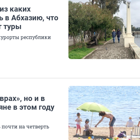
из каких
 в Абхазию, что
т туры
курорты республики
врах», но и в
яне в этом году
 почти на четверть