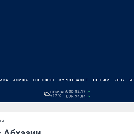
АММА
АФИША
ГОРОСКОП
КУРСЫ ВАЛЮТ
ПРОБКИ
ZODY
И
USD 82,17
СЕЙЧАС
+17°C
EUR 94,84
ИИ
в Абхазии