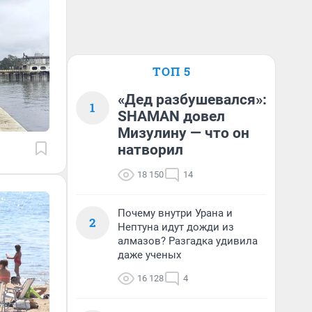
ТОП 5
«Дед разбушевался»:
1
SHAMAN довел
Мизулину — что он
натворил
18 150
14
Почему внутри Урана и
2
Нептуна идут дожди из
алмазов? Разгадка удивила
даже ученых
16 128
4