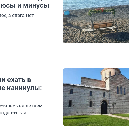
люсы и минусы
ое, а снега нет
и ехать в
ие каникулы:
сталась на летнем
я бюджетным