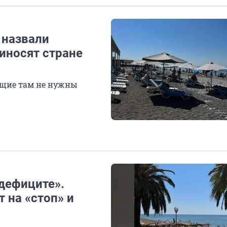
 назвали
иносят стране
ющие там не нужны
дефиците».
т на «стоп» и