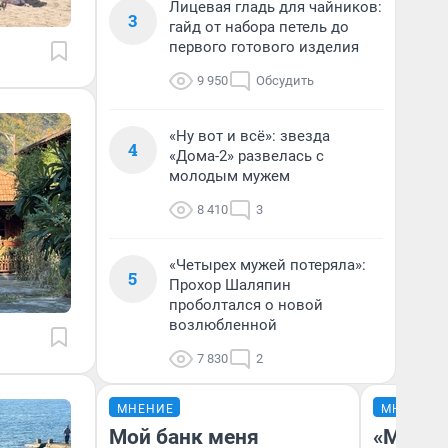
Лицевая гладь для чайников:
3
гайд от набора петель до
первого готового изделия
9 950
Обсудить
«Ну вот и всё»: звезда
4
«Дома-2» развелась с
молодым мужем
8 410
3
«Четырех мужей потеряла»:
5
Прохор Шаляпин
проболтался о новой
возлюбленной
7 830
2
МНЕНИЕ
МНЕНИЕ
Мой банк меня
«Машин