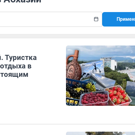
Примен
. Туристка
 отдыха в
астоящим