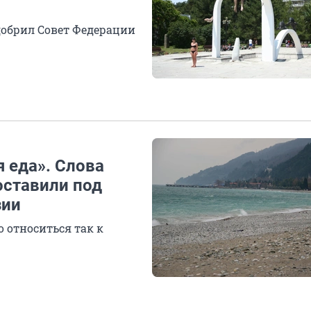
добрил Совет Федерации
 еда». Слова
оставили под
зии
 относиться так к