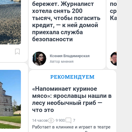
бережет. Журналист
полете
хотела снять 200
сравни
тысяч, чтобы погасить
Казахс
кредит, — к ней домой
приехала служба
безопасности
Ксения Владимирская
Ан
Автор мнения
РЕКОМЕНДУЕМ
«Напоминает куриное
мясо»: ярославцы нашли в
лесу необычный гриб —
что это
14 часов
9 900
7
Работает в клинике и играет в театре