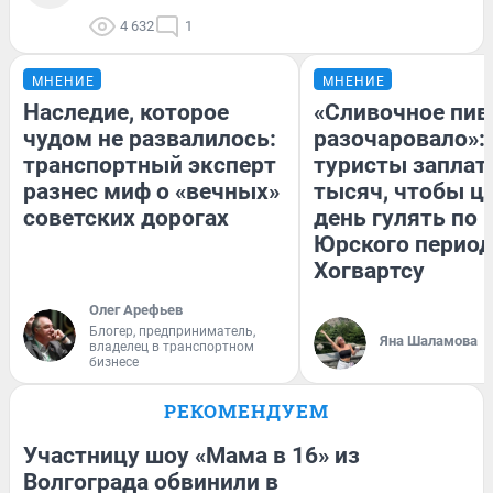
4 632
1
МНЕНИЕ
МНЕНИЕ
Наследие, которое
«Сливочное пив
чудом не развалилось:
разочаровало»:
транспортный эксперт
туристы заплат
разнес миф о «вечных»
тысяч, чтобы ц
советских дорогах
день гулять по 
Юрского период
Хогвартсу
Олег Арефьев
Блогер, предприниматель,
Яна Шаламова
владелец в транспортном
бизнесе
РЕКОМЕНДУЕМ
Участницу шоу «Мама в 16» из
Волгограда обвинили в