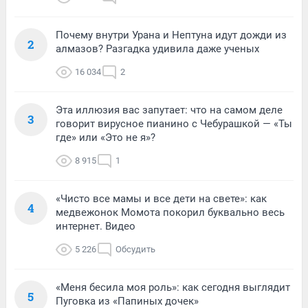
Почему внутри Урана и Нептуна идут дожди из
2
алмазов? Разгадка удивила даже ученых
16 034
2
Эта иллюзия вас запутает: что на самом деле
3
говорит вирусное пианино с Чебурашкой — «Ты
где» или «Это не я»?
8 915
1
«Чисто все мамы и все дети на свете»: как
4
медвежонок Момота покорил буквально весь
интернет. Видео
5 226
Обсудить
«Меня бесила моя роль»: как сегодня выглядит
5
Пуговка из «Папиных дочек»