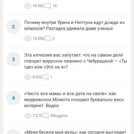
18 062
13
Почему внутри Урана и Нептуна идут дожди из
2
алмазов? Разгадка удивила даже ученых
16 054
2
Эта иллюзия вас запутает: что на самом деле
3
говорит вирусное пианино с Чебурашкой — «Ты
где» или «Это не я»?
8 932
1
«Чисто все мамы и все дети на свете»: как
4
медвежонок Момота покорил буквально весь
интернет. Видео
7 275
Обсудить
«Меня бесила моя роль»: как сегодня выглядит