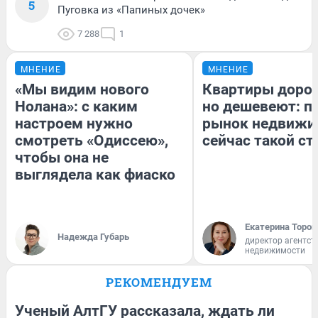
5
Пуговка из «Папиных дочек»
7 288
1
МНЕНИЕ
МНЕНИЕ
«Мы видим нового
Квартиры доро
Нолана»: с каким
но дешевеют: п
настроем нужно
рынок недвижи
смотреть «Одиссею»,
сейчас такой с
чтобы она не
выглядела как фиаско
Екатерина Тороп
Надежда Губарь
директор агентст
недвижимости
РЕКОМЕНДУЕМ
Ученый АлтГУ рассказала, ждать ли