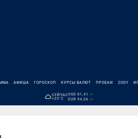
АММА
АФИША
ГОРОСКОП
КУРСЫ ВАЛЮТ
ПРОБКИ
ZODY
И
USD 81,41
СЕЙЧАС
+25°C
EUR 94,06
п