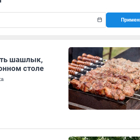
Примен
сть шашлык,
онном столе
ка