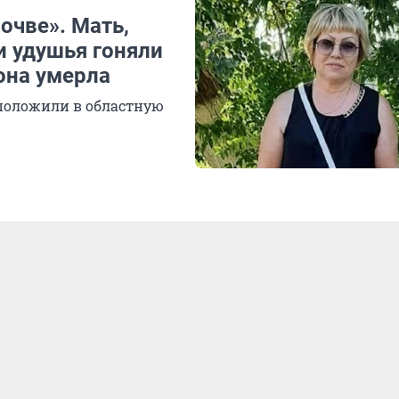
почве». Мать,
и удушья гоняли
она умерла
 положили в областную