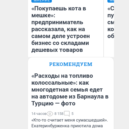
МНЕНИЕ
МНЕНИЕ
«Покупаешь кота в
«Спутал
мешке»:
пургу».
предприниматель
смерте
рассказала, как на
которы
самом деле устроен
обнару
бизнес со складами
дешевых товаров
Ир
РЕКОМЕНДУЕМ
Наталья Шорохова
Гл
Открыла кофейную точку на
«Р
деньги соцразвития
Во
«Расходы на топливо
колоссальные»: как
многодетная семья едет
на автодоме из Барнаула в
Турцию — фото
14 часов
8 158
5
«Кто-то считает меня сумасшедшей».
Екатеринбурженка приютила дома