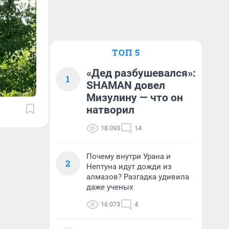
ТОП 5
«Дед разбушевался»:
1
SHAMAN довел
Мизулину — что он
натворил
18 093
14
Почему внутри Урана и
2
Нептуна идут дожди из
алмазов? Разгадка удивила
даже ученых
16 073
4