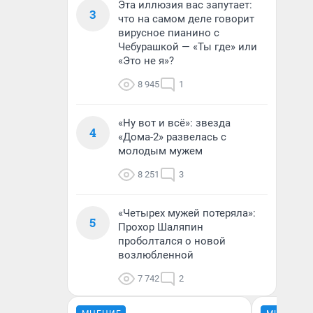
Эта иллюзия вас запутает:
3
что на самом деле говорит
вирусное пианино с
Чебурашкой — «Ты где» или
«Это не я»?
8 945
1
«Ну вот и всё»: звезда
4
«Дома-2» развелась с
молодым мужем
8 251
3
«Четырех мужей потеряла»:
5
Прохор Шаляпин
проболтался о новой
возлюбленной
7 742
2