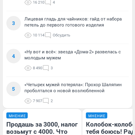
16 210
4
Лицевая гладь для чайников: гайд от набора
3
петель до первого готового изделия
10 114
Обсудить
«Ну вот и всё»: звезда «Дома-2» развелась с
4
молодым мужем
8 490
3
«Четырех мужей потеряла»: Прохор Шаляпин
5
проболтался о новой возлюбленной
7 907
2
МНЕНИЕ
МНЕНИЕ
Продашь за 3000, налог
Колобок-колобо
возьмут с 4000. Что
тебя боюсь! Рад