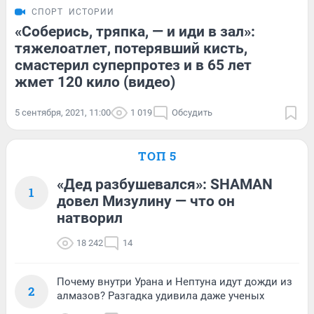
СПОРТ
ИСТОРИИ
«Соберись, тряпка, — и иди в зал»:
тяжелоатлет, потерявший кисть,
смастерил суперпротез и в 65 лет
жмет 120 кило (видео)
5 сентября, 2021, 11:00
1 019
Обсудить
ТОП 5
«Дед разбушевался»: SHAMAN
1
довел Мизулину — что он
натворил
18 242
14
Почему внутри Урана и Нептуна идут дожди из
2
алмазов? Разгадка удивила даже ученых