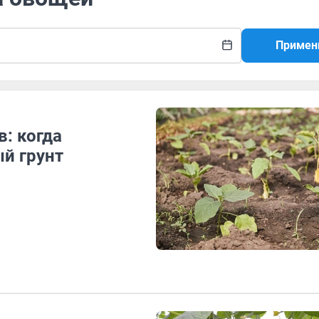
Примен
: когда
й грунт