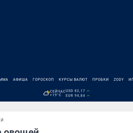
АММА
АФИША
ГОРОСКОП
КУРСЫ ВАЛЮТ
ПРОБКИ
ZODY
И
USD 82,17
СЕЙЧАС
+19°C
EUR 94,84
ЕЙ
а овощей