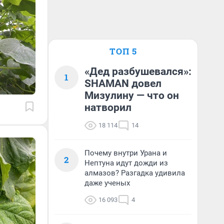
ТОП 5
«Дед разбушевался»:
1
SHAMAN довел
Мизулину — что он
натворил
18 114
14
Почему внутри Урана и
2
Нептуна идут дожди из
алмазов? Разгадка удивила
даже ученых
16 093
4