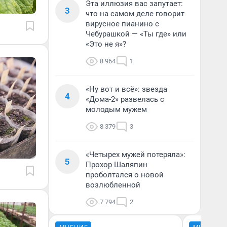
Эта иллюзия вас запутает:
3
что на самом деле говорит
вирусное пианино с
Чебурашкой — «Ты где» или
«Это не я»?
8 964
1
«Ну вот и всё»: звезда
4
«Дома-2» развелась с
молодым мужем
8 379
3
«Четырех мужей потеряла»:
5
Прохор Шаляпин
проболтался о новой
возлюбленной
7 794
2