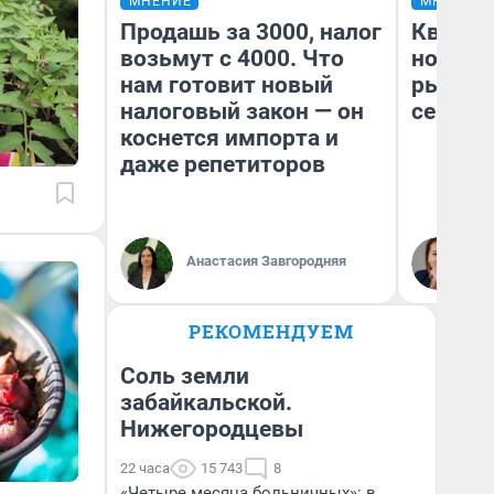
МНЕНИЕ
МНЕНИЕ
Продашь за 3000, налог
Кварти
возьмут с 4000. Что
но деш
нам готовит новый
рынок 
налоговый закон — он
сейчас
коснется импорта и
даже репетиторов
Ек
Анастасия Завгородняя
ди
не
РЕКОМЕНДУЕМ
Соль земли
забайкальской.
Нижегородцевы
22 часа
15 743
8
«Четыре месяца больничных»: в