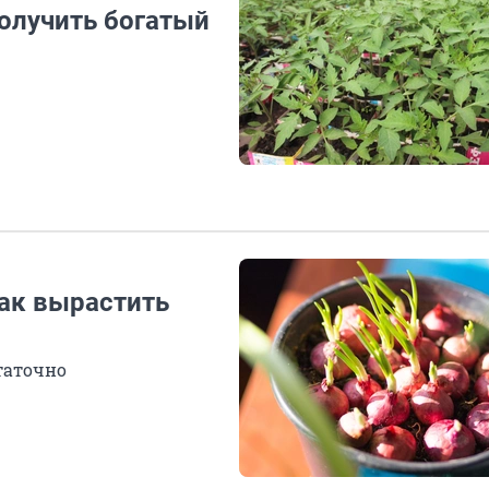
получить богатый
как вырастить
статочно