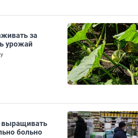
аживать за
ть урожай
ду
м выращивать
льно больно