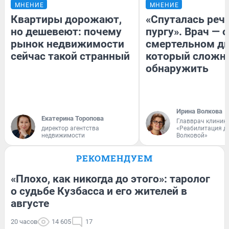
МНЕНИЕ
МНЕНИЕ
Квартиры дорожают,
«Спуталась речь
но дешевеют: почему
пургу». Врач — о
рынок недвижимости
смертельном ди
сейчас такой странный
который сложн
обнаружить
Ирина Волкова
Екатерина Торопова
Главврач клиник
директор агентства
«Реабилитация д
недвижимости
Волковой»
РЕКОМЕНДУЕМ
«Плохо, как никогда до этого»: таролог
о судьбе Кузбасса и его жителей в
августе
20 часов
14 605
17