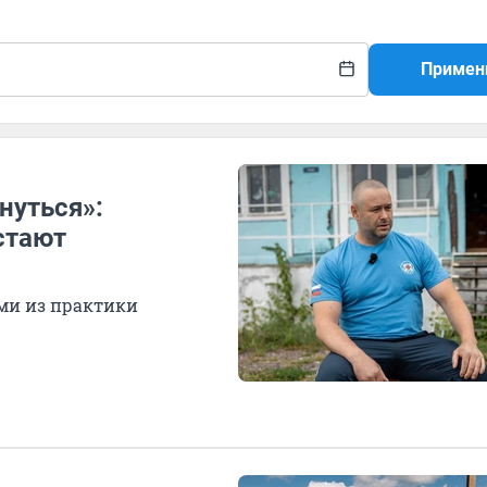
Примен
нуться»:
стают
ми из практики