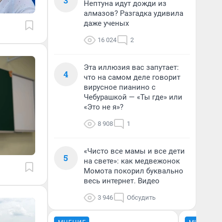
3
Нептуна идут дожди из
алмазов? Разгадка удивила
даже ученых
16 024
2
Эта иллюзия вас запутает:
4
что на самом деле говорит
вирусное пианино с
Чебурашкой — «Ты где» или
«Это не я»?
8 908
1
«Чисто все мамы и все дети
5
на свете»: как медвежонок
Момота покорил буквально
весь интернет. Видео
3 946
Обсудить