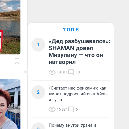
ТОП 5
«Дед разбушевался»:
1
SHAMAN довел
Мизулину — что он
натворил
18 011
13
«Считает нас фриками»: как
2
живет подросший сын Айзы
и Гуфа
16 884
6
Почему внутри Урана и