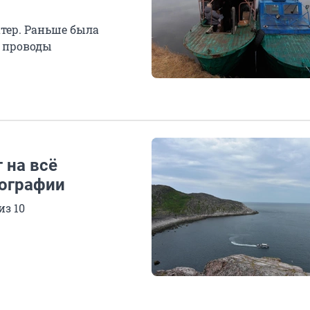
атер. Раньше была
и проводы
 на всё
еографии
из 10