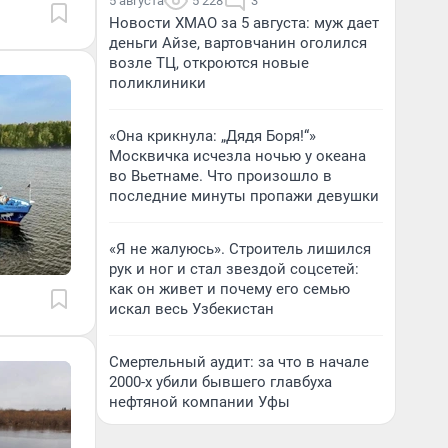
5 августа
5 228
3
Новости ХМАО за 5 августа: муж дает
деньги Айзе, вартовчанин оголился
возле ТЦ, откроются новые
поликлиники
«Она крикнула: „Дядя Боря!“»
Москвичка исчезла ночью у океана
во Вьетнаме. Что произошло в
последние минуты пропажи девушки
«Я не жалуюсь». Строитель лишился
рук и ног и стал звездой соцсетей:
как он живет и почему его семью
искал весь Узбекистан
Смертельный аудит: за что в начале
2000-х убили бывшего главбуха
нефтяной компании Уфы