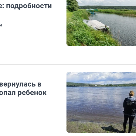
е: подробности
ы
вернулась в
ропал ребенок