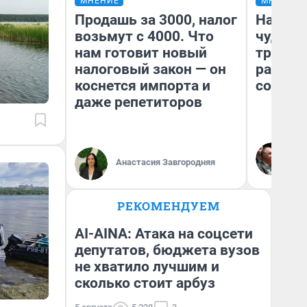
МНЕНИЕ
МНЕНИЕ
Продашь за 3000, налог
Наслед
возьмут с 4000. Что
чудом 
нам готовит новый
трансп
налоговый закон — он
разнес
коснется импорта и
советс
даже репетиторов
Ол
Бл
Анастасия Завгородняя
вл
би
РЕКОМЕНДУЕМ
AI-AINA: Атака на соцсети
депутатов, бюджета вузов
не хватило лучшим и
сколько стоит арбуз