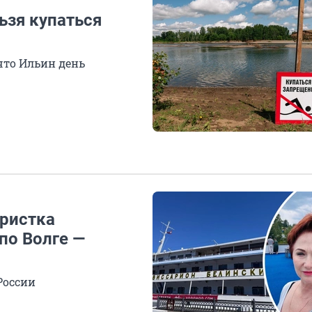
ьзя купаться
что Ильин день
уристка
 по Волге —
России