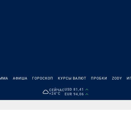
АММА
АФИША
ГОРОСКОП
КУРСЫ ВАЛЮТ
ПРОБКИ
ZODY
И
USD 81,41
СЕЙЧАС
+24°C
EUR 94,06