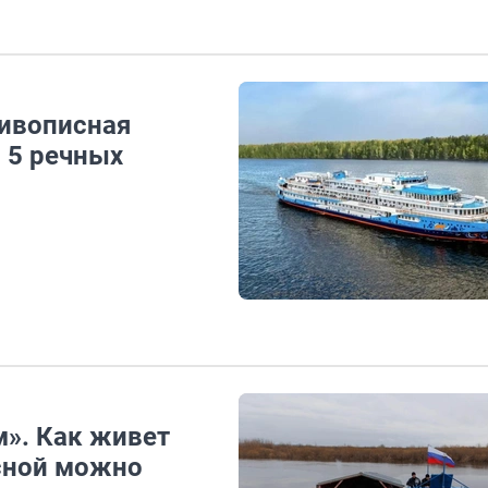
живописная
 5 речных
м». Как живет
есной можно