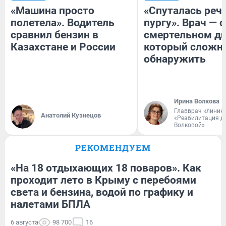
«Машина просто
«Спуталась речь
полетела». Водитель
пургу». Врач — о
сравнил бензин в
смертельном ди
Казахстане и России
который сложн
обнаружить
Ирина Волкова
Главврач клиник
Анатолий Кузнецов
«Реабилитация д
Волковой»
РЕКОМЕНДУЕМ
«На 18 отдыхающих 18 поваров». Как
проходит лето в Крыму с перебоями
света и бензина, водой по графику и
налетами БПЛА
6 августа
98 700
16