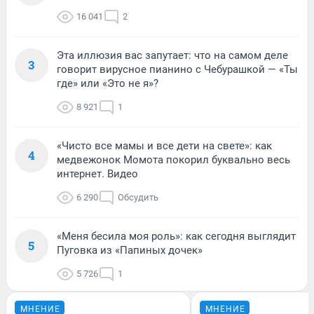
16 041
2
Эта иллюзия вас запутает: что на самом деле
3
говорит вирусное пианино с Чебурашкой — «Ты
где» или «Это не я»?
8 921
1
«Чисто все мамы и все дети на свете»: как
4
медвежонок Момота покорил буквально весь
интернет. Видео
6 290
Обсудить
«Меня бесила моя роль»: как сегодня выглядит
5
Пуговка из «Папиных дочек»
5 726
1
МНЕНИЕ
МНЕНИЕ