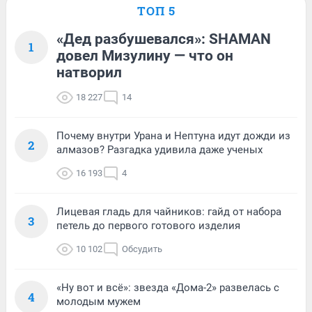
ТОП 5
«Дед разбушевался»: SHAMAN
1
довел Мизулину — что он
натворил
18 227
14
Почему внутри Урана и Нептуна идут дожди из
2
алмазов? Разгадка удивила даже ученых
16 193
4
Лицевая гладь для чайников: гайд от набора
3
петель до первого готового изделия
10 102
Обсудить
«Ну вот и всё»: звезда «Дома-2» развелась с
4
молодым мужем