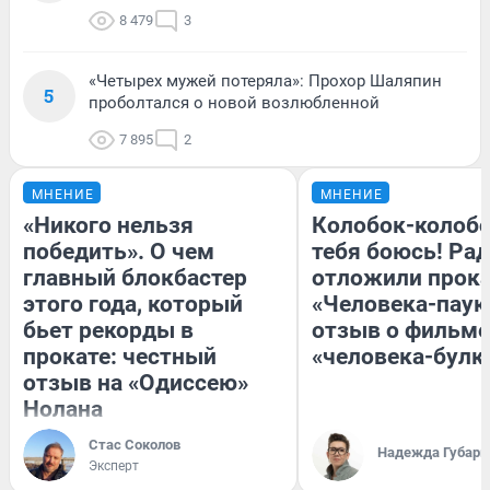
8 479
3
«Четырех мужей потеряла»: Прохор Шаляпин
5
проболтался о новой возлюбленной
7 895
2
МНЕНИЕ
МНЕНИЕ
«Никого нельзя
Колобок-колобо
победить». О чем
тебя боюсь! Рад
главный блокбастер
отложили прок
этого года, который
«Человека-паук
бьет рекорды в
отзыв о фильме
прокате: честный
«человека-булк
отзыв на «Одиссею»
Нолана
Стас Соколов
Надежда Губарь
Эксперт