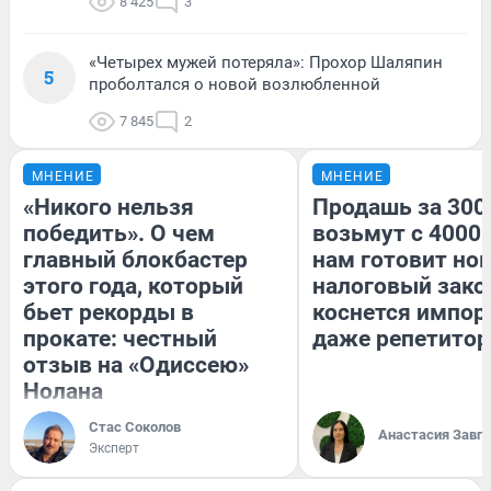
8 425
3
«Четырех мужей потеряла»: Прохор Шаляпин
5
проболтался о новой возлюбленной
7 845
2
МНЕНИЕ
МНЕНИЕ
«Никого нельзя
Продашь за 3000
победить». О чем
возьмут с 4000.
главный блокбастер
нам готовит но
этого года, который
налоговый зако
бьет рекорды в
коснется импор
прокате: честный
даже репетитор
отзыв на «Одиссею»
Нолана
Стас Соколов
Анастасия Завг
Эксперт