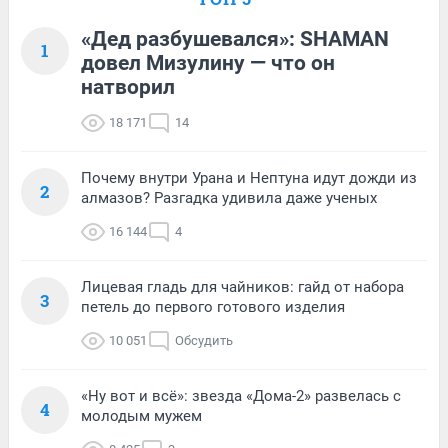
«Дед разбушевался»: SHAMAN
1
довел Мизулину — что он
натворил
18 171
14
Почему внутри Урана и Нептуна идут дожди из
2
алмазов? Разгадка удивила даже ученых
16 144
4
Лицевая гладь для чайников: гайд от набора
3
петель до первого готового изделия
10 051
Обсудить
«Ну вот и всё»: звезда «Дома-2» развелась с
4
молодым мужем