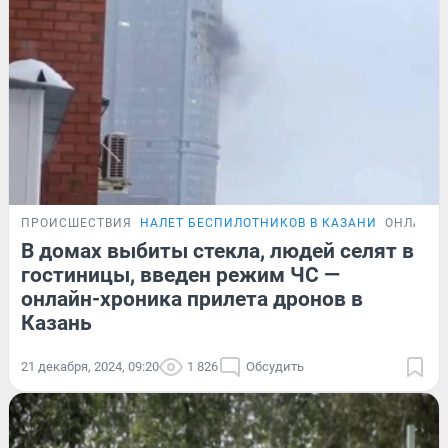
ПРОИСШЕСТВИЯ
НАЛЕТ БЕСПИЛОТНИКОВ В КАЗАНИ
ОНЛАЙН-
В домах выбиты стекла, людей селят в
гостиницы, введен режим ЧС —
онлайн-хроника прилета дронов в
Казань
21 декабря, 2024, 09:20
1 826
Обсудить