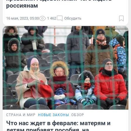
россиянам
16 мая, 2023, 05:00
1 462
Обсудить
СТРАНА И МИР
НОВЫЕ ЗАКОНЫ
ОБЗОР
Что нас ждет в феврале: матерям и
детям прибавят пособия, на