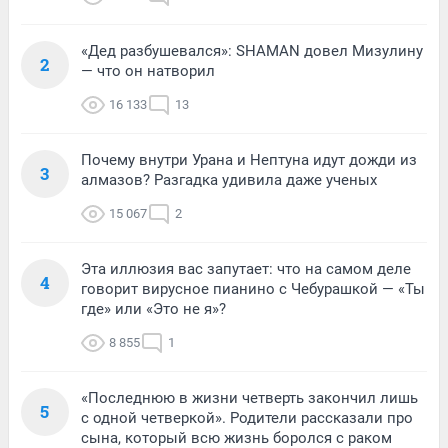
«Дед разбушевался»: SHAMAN довел Мизулину
2
— что он натворил
16 133
13
Почему внутри Урана и Нептуна идут дожди из
3
алмазов? Разгадка удивила даже ученых
15 067
2
Эта иллюзия вас запутает: что на самом деле
4
говорит вирусное пианино с Чебурашкой — «Ты
где» или «Это не я»?
8 855
1
«Последнюю в жизни четверть закончил лишь
5
с одной четверкой». Родители рассказали про
сына, который всю жизнь боролся с раком