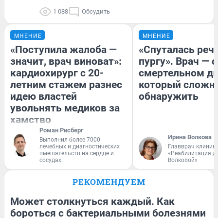
1 088
Обсудить
МНЕНИЕ
МНЕНИЕ
«Поступила жалоба —
«Спуталась речь
значит, врач виноват»:
пургу». Врач — о
кардиохирург с 20-
смертельном ди
летним стажем разнес
который сложн
идею властей
обнаружить
увольнять медиков за
хамство
Роман Рисберг
Ирина Волкова
Выполнил более 7000
лечебных и диагностических
Главврач клиник
вмешательств на сердце и
«Реабилитация д
сосудах.
Волковой»
РЕКОМЕНДУЕМ
Может столкнуться каждый. Как
бороться с бактериальными болезнями