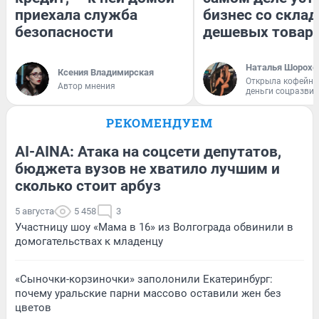
приехала служба
бизнес со скла
безопасности
дешевых товар
Наталья Шорохо
Ксения Владимирская
Открыла кофейну
Автор мнения
деньги соцразви
РЕКОМЕНДУЕМ
AI-AINA: Атака на соцсети депутатов,
бюджета вузов не хватило лучшим и
сколько стоит арбуз
5 августа
5 458
3
Участницу шоу «Мама в 16» из Волгограда обвинили в
домогательствах к младенцу
«Сыночки-корзиночки» заполонили Екатеринбург:
почему уральские парни массово оставили жен без
цветов