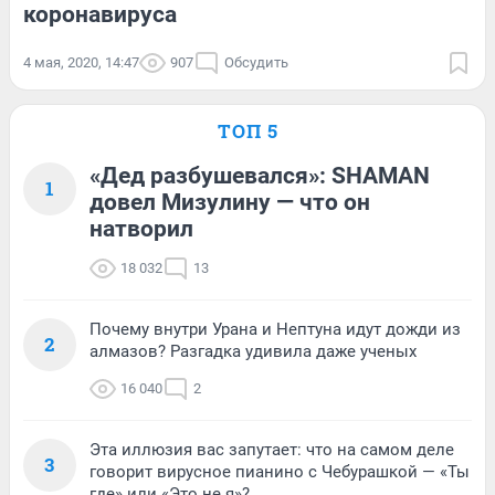
коронавируса
4 мая, 2020, 14:47
907
Обсудить
ТОП 5
«Дед разбушевался»: SHAMAN
1
довел Мизулину — что он
натворил
18 032
13
Почему внутри Урана и Нептуна идут дожди из
2
алмазов? Разгадка удивила даже ученых
16 040
2
Эта иллюзия вас запутает: что на самом деле
3
говорит вирусное пианино с Чебурашкой — «Ты
где» или «Это не я»?