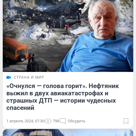
СТРАНА И МИР
«Очнулся — голова горит». Нефтяник
выжил в двух авиакатастрофах и
страшных ДТП — истории чудесных
спасений
1 апреля, 2024, 07:30
798
Обсудить