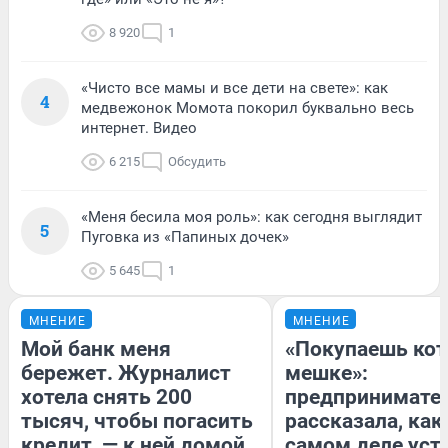
8 920
1
«Чисто все мамы и все дети на свете»: как
4
медвежонок Момота покорил буквально весь
интернет. Видео
6 215
Обсудить
«Меня бесила моя роль»: как сегодня выглядит
5
Пуговка из «Папиных дочек»
5 645
1
МНЕНИЕ
МНЕНИЕ
Мой банк меня
«Покупаешь кот
бережет. Журналист
мешке»:
хотела снять 200
предпринимате
тысяч, чтобы погасить
рассказала, как
кредит, — к ней домой
самом деле уст