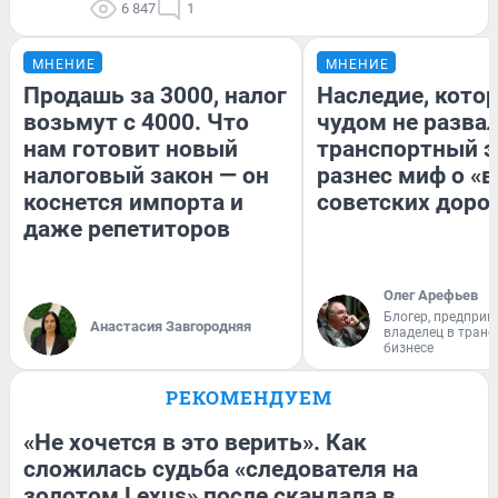
6 847
1
МНЕНИЕ
МНЕНИЕ
Продашь за 3000, налог
Наследие, кото
возьмут с 4000. Что
чудом не разва
нам готовит новый
транспортный э
налоговый закон — он
разнес миф о «
коснется импорта и
советских доро
даже репетиторов
Олег Арефьев
Блогер, предприн
Анастасия Завгородняя
владелец в тран
бизнесе
РЕКОМЕНДУЕМ
«Не хочется в это верить». Как
сложилась судьба «следователя на
золотом Lexus» после скандала в