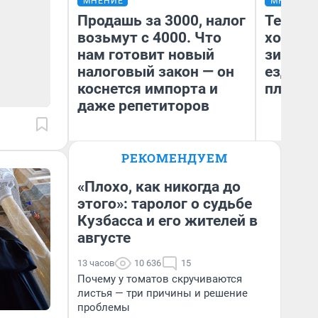
МНЕНИЕ
МНЕНИЕ
Продашь за 3000, налог
Тепло 
возьмут с 4000. Что
холодн
нам готовит новый
зимой.
налоговый закон — он
ездит н
коснется импорта и
плюсы 
даже репетиторов
РЕКОМЕНДУЕМ
Анастасия Завгородняя
Д
«Плохо, как никогда до
этого»: таролог о судьбе
Кузбасса и его жителей в
августе
13 часов
10 636
15
Почему у томатов скручиваются
листья — три причины и решение
проблемы