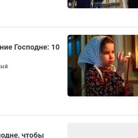
ние Господне: 10
дый
подне, чтобы