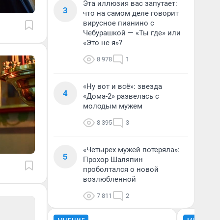
Эта иллюзия вас запутает:
3
что на самом деле говорит
вирусное пианино с
Чебурашкой — «Ты где» или
«Это не я»?
8 978
1
«Ну вот и всё»: звезда
4
«Дома-2» развелась с
молодым мужем
8 395
3
«Четырех мужей потеряла»:
5
Прохор Шаляпин
проболтался о новой
возлюбленной
7 811
2