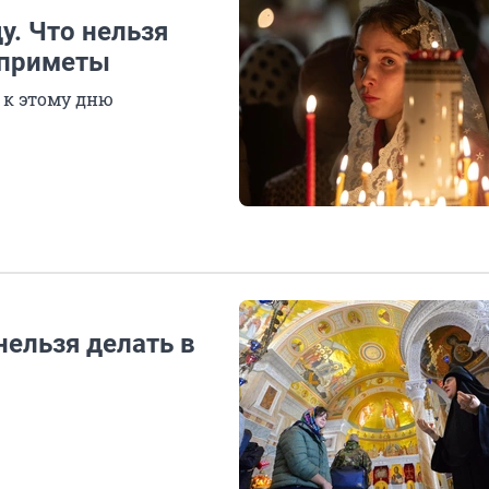
у. Что нельзя
и приметы
 к этому дню
нельзя делать в