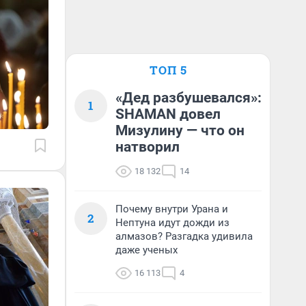
ТОП 5
«Дед разбушевался»:
1
SHAMAN довел
Мизулину — что он
натворил
18 132
14
Почему внутри Урана и
2
Нептуна идут дожди из
алмазов? Разгадка удивила
даже ученых
16 113
4