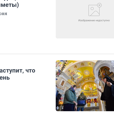
иметы)
июня
аступит, что
день