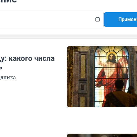
Примен
у: какого числа
ь
здника