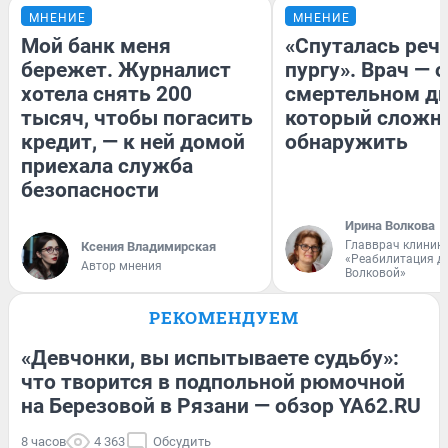
МНЕНИЕ
МНЕНИЕ
Мой банк меня
«Спуталась речь
бережет. Журналист
пургу». Врач — о
хотела снять 200
смертельном ди
тысяч, чтобы погасить
который сложн
кредит, — к ней домой
обнаружить
приехала служба
безопасности
Ирина Волкова
Главврач клиник
Ксения Владимирская
«Реабилитация д
Автор мнения
Волковой»
РЕКОМЕНДУЕМ
«Девчонки, вы испытываете судьбу»:
что творится в подпольной рюмочной
на Березовой в Рязани — обзор YA62.RU
8 часов
4 363
Обсудить