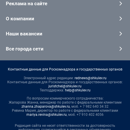
Реклама на сайте
О компании
Наши вакансии
Все города сети
Контактные данные для Роскомнадзора и государственных органов
Электронный адрес редакции:
rednews@shkulev.ru
Контактные данные для Роскомнадзора и государственных органов:
juristchel@shkulev.ru
Техподдержка:
help@shkulev.ru
По вопросам коммерческого сотрудничества:
Жапарова Жанна, менеджер по работе с федеральными клиентами
zhanna.zhaparova@shkulev.ru
, моб. + 7 982 640 34 32
Ревина Мария, директор по работе с федеральными клиентами
mariya.revina@shkulev.ru
, моб. +7 910 402 4056
Редакция сайта не несет ответственности за достоверность
информации, содержащейся в рекламных объявлениях.