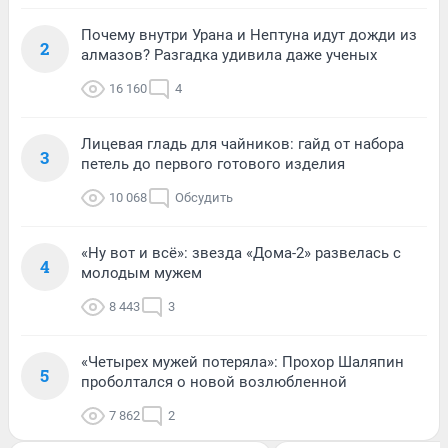
Почему внутри Урана и Нептуна идут дожди из
2
алмазов? Разгадка удивила даже ученых
16 160
4
Лицевая гладь для чайников: гайд от набора
3
петель до первого готового изделия
10 068
Обсудить
«Ну вот и всё»: звезда «Дома-2» развелась с
4
молодым мужем
8 443
3
«Четырех мужей потеряла»: Прохор Шаляпин
5
проболтался о новой возлюбленной
7 862
2