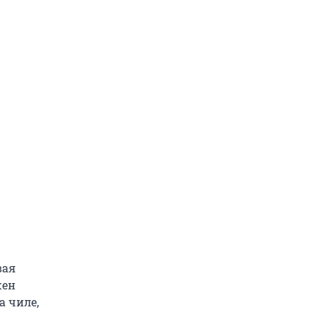
вая
жен
а чиле,