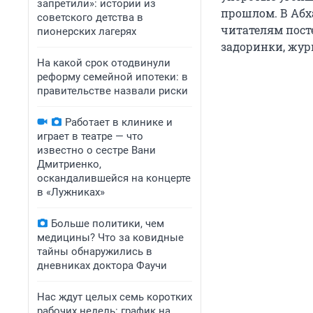
запретили»: истории из
прошлом. В Абх
советского детства в
читателям пост
пионерских лагерях
задоринки, журн
На какой срок отодвинули
реформу семейной ипотеки: в
правительстве назвали риски
Работает в клинике и
играет в театре — что
известно о сестре Вани
Дмитриенко,
оскандалившейся на концерте
в «Лужниках»
Больше политики, чем
медицины? Что за ковидные
тайны обнаружились в
дневниках доктора Фаучи
Нас ждут целых семь коротких
рабочих недель: график на