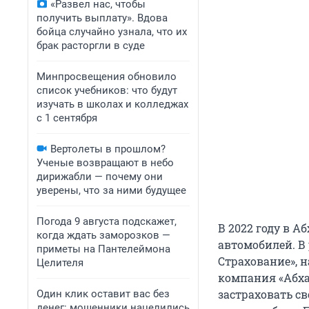
«Развел нас, чтобы
получить выплату». Вдова
бойца случайно узнала, что их
брак расторгли в суде
Минпросвещения обновило
список учебников: что будут
изучать в школах и колледжах
с 1 сентября
Вертолеты в прошлом?
Ученые возвращают в небо
дирижабли — почему они
уверены, что за ними будущее
Погода 9 августа подскажет,
В 2022 году в 
когда ждать заморозков —
автомобилей. В
приметы на Пантелеймона
Страхование», 
Целителя
компания «Абха
застраховать св
Один клик оставит вас без
денег: мошенники нацелились