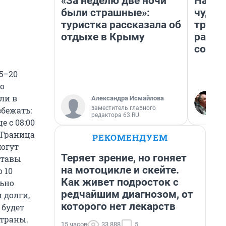
«За неделю две ночи
Насле
были страшные»:
чудом
туристка рассказала об
транс
отдыхе в Крыму
разне
совет
15–20
то
ли в
Александра Исмайлова
заместитель главного
збежать:
редактора 63.RU
 с 08:00
. Граница
РЕКОМЕНДУЕМ
могут
Теряет зрение, но гоняет
ставы
на мотоцикле и скейте.
 10
Как живет подросток с
льно
редчайшим диагнозом, от
 долги,
которого нет лекарств
 будет
страны.
15 часов
33 888
5