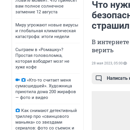
Ловите момент: что принесет
Что нужн
вам полное солнечное
затмение 12 августа
безопас
страшил
Миру угрожают новые вирусы
и глобальная климатическая
катастрофа: итоги недели
В интернете
верить
Сыграем в «Ромашку»?
Простая головоломка,
которая взбодрит мозг не
28 мая 2023, 05:00
хуже кофе
Написать
«Кто-то считает меня
сумасшедшей». Художница
приютила дома 200 жирафов
— фото и видео
Как снимают детективный
триллер про «свинцового
маньяка» со звездами
сериалов: фото со съемок и