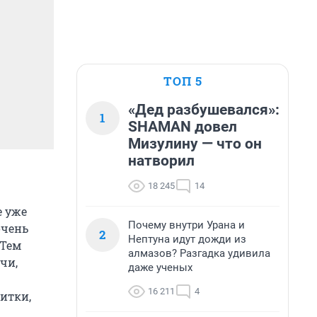
ТОП 5
«Дед разбушевался»:
1
SHAMAN довел
Мизулину — что он
натворил
18 245
14
е уже
Почему внутри Урана и
очень
2
Нептуна идут дожди из
 Тем
алмазов? Разгадка удивила
чи,
даже ученых
16 211
4
нитки,