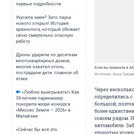
первые подробности
Укусила змея? Зато паука
нового открыл! История
арахнолога, который обожает
свою смертельно опасную
работу
Дроны ударили по десяткам
многоквартирных домов,
многие охватил огонь,
Если вы приехали в Аб
пострадали дети: главное об
Источник: 
Анна Грицев
атаке
Через нескольк
«Люблю выигрывать!» Как
определились с 
39-летняя парикмахер
большой, поэто
покорила жюри конкурса
«Миссис Земля — 2026» в
более единствен
Малайзии
совсем рядом. Н
автомобиле. Заб
«Сейчас бы всё это
упоротые угонщи