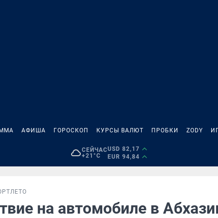
АММА
АФИША
ГОРОСКОП
КУРСЫ ВАЛЮТ
ПРОБКИ
ZODY
И
USD 82,17
СЕЙЧАС
+21°C
EUR 94,84
ОРТ
ЛЕТО
твие на автомобиле в Абхази