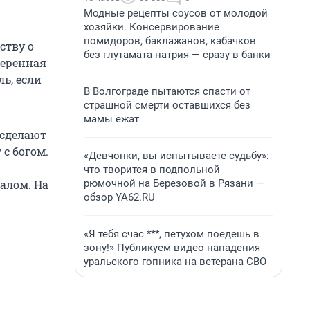
Модные рецепты соусов от молодой
хозяйки. Консервирование
помидоров, баклажанов, кабачков
ству о
без глутамата натрия — сразу в банки
веренная
ь, если
В Волгограде пытаются спасти от
страшной смерти оставшихся без
мамы ежат
 сделают
с богом.
«Девчонки, вы испытываете судьбу»:
что творится в подпольной
алом. На
рюмочной на Березовой в Рязани —
обзор YA62.RU
«Я тебя счас ***, петухом поедешь в
зону!» Публикуем видео нападения
уральского гопника на ветерана СВО