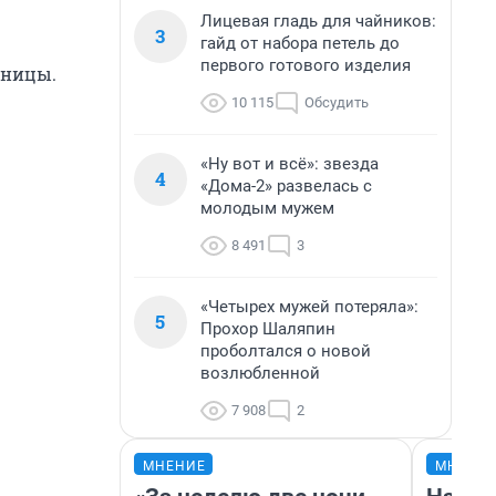
Лицевая гладь для чайников:
3
гайд от набора петель до
первого готового изделия
аницы.
10 115
Обсудить
«Ну вот и всё»: звезда
4
«Дома-2» развелась с
молодым мужем
8 491
3
«Четырех мужей потеряла»:
5
Прохор Шаляпин
проболтался о новой
возлюбленной
7 908
2
МНЕНИЕ
МНЕНИ