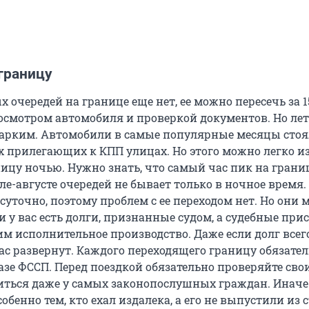
границу
 очередей на границе еще нет, ее можно пересечь за 
 осмотром автомобиля и проверкой документов. Но ле
арким. Автомобили в самые популярные месяцы стоя
ех прилегающих к КПП улицах. Но этого можно легко и
ицу ночью. Нужно знать, что самый час пик на границе
юле-августе очередей не бывает только в ночное время
суточно, поэтому проблем с ее переходом нет. Но они 
и у вас есть долги, признанные судом, а судебные при
м исполнительное производство. Даже если долг всего
вас развернут. Каждого переходящего границу обязате
зе ФССП. Перед поездкой обязательно проверяйте свои
иться даже у самых законопослушных граждан. Иначе
собенно тем, кто ехал издалека, а его не выпустили из 