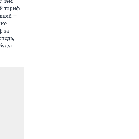
, тем
й тариф
 дней —
ние
ф за
сподь,
будут