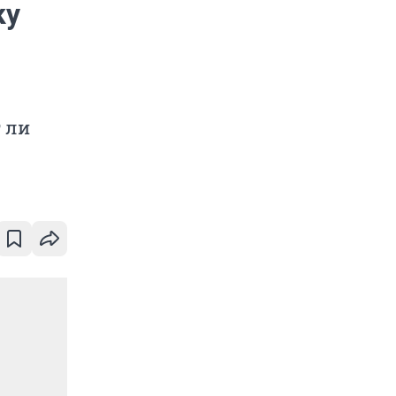
ку
 ли