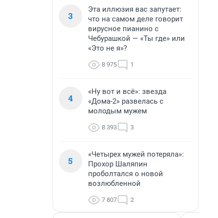
Эта иллюзия вас запутает:
3
что на самом деле говорит
вирусное пианино с
Чебурашкой — «Ты где» или
«Это не я»?
8 975
1
«Ну вот и всё»: звезда
4
«Дома-2» развелась с
молодым мужем
8 393
3
«Четырех мужей потеряла»:
5
Прохор Шаляпин
проболтался о новой
возлюбленной
7 807
2