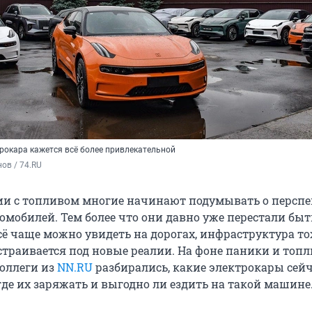
трокара кажется всё более привлекательной
ов / 74.RU
ии с топливом многие начинают подумывать о перспе
омобилей. Тем более что они давно уже перестали быт
всё чаще можно увидеть на дорогах, инфраструктура т
страивается под новые реалии. На фоне паники и топ
оллеги из
NN.RU
разбирались, какие электрокары сей
где их заряжать и выгодно ли ездить на такой машине