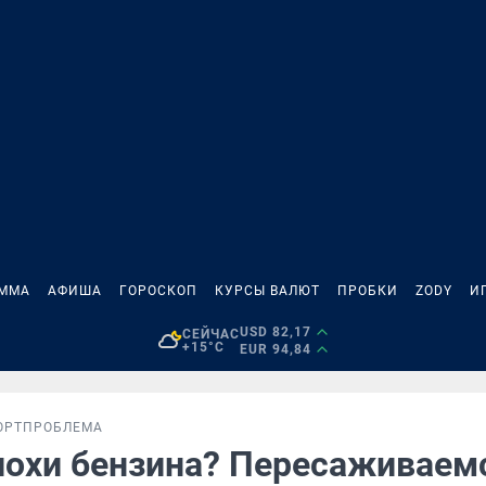
АММА
АФИША
ГОРОСКОП
КУРСЫ ВАЛЮТ
ПРОБКИ
ZODY
И
USD 82,17
СЕЙЧАС
+15°C
EUR 94,84
ОРТ
ПРОБЛЕМА
похи бензина? Пересаживаем