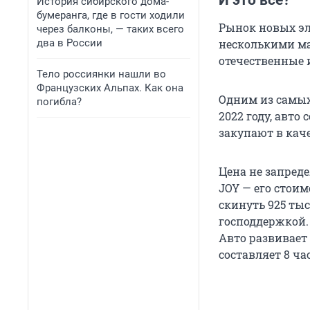
И это всё?
История сибирского дома-
бумеранга, где в гости ходили
Рынок новых эл
через балконы, — таких всего
два в России
несколькими ма
отечественные
Тело россиянки нашли во
Французских Альпах. Как она
Одним из самых 
погибла?
2022 году, авто
закупают в каче
Цена не запреде
JOY — его стоим
скинуть 925 ты
господдержкой. 
Авто развивает
составляет 8 ча