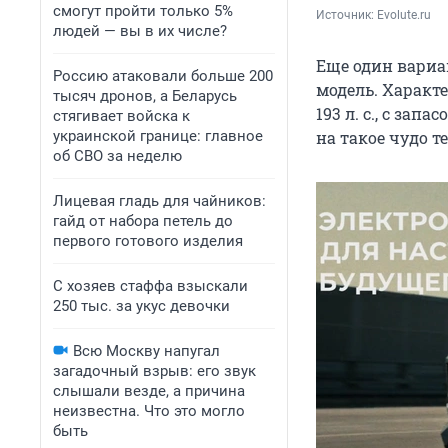
смогут пройти только 5%
Источник: 
Evolute.ru
людей — вы в их числе?
Еще один вариа
Россию атаковали больше 200
модель. Характ
тысяч дронов, а Беларусь
193 л. с., с зап
стягивает войска к
украинской границе: главное
на такое чудо т
об СВО за неделю
Лицевая гладь для чайников:
гайд от набора петель до
первого готового изделия
С хозяев стаффа взыскали
250 тыс. за укус девочки
Всю Москву напугал
загадочный взрыв: его звук
слышали везде, а причина
неизвестна. Что это могло
быть