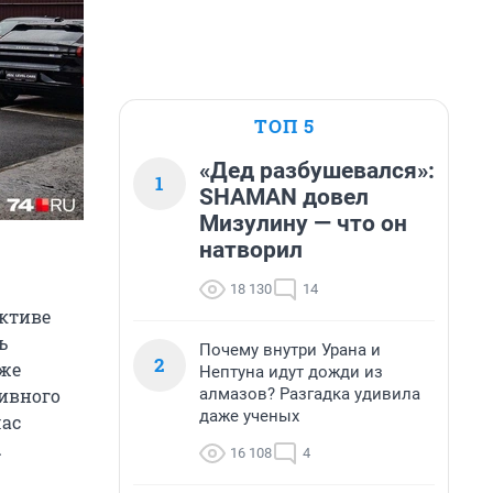
ТОП 5
«Дед разбушевался»:
1
SHAMAN довел
Мизулину — что он
натворил
18 130
14
ктиве
ь
Почему внутри Урана и
2
оже
Нептуна идут дожди из
алмазов? Разгадка удивила
ливного
даже ученых
час
.
16 108
4