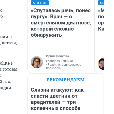
МНЕНИЕ
МНЕНИ
«Спуталась речь, понес
«Маши
го
пургу». Врач — о
полет
то
смертельном диагнозе,
сравн
который сложно
Казах
обнаружить
ссии в
 кстати,
Ирина Волкова
Главврач клиники
lute I-
«Реабилитация доктора
Волковой»
ы готовы
с
РЕКОМЕНДУЕМ
 л. с.
рядки
Слизни атакуют: как
спасти цветник от
вредителей — три
копеечных способа