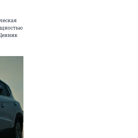
ическая
ощностью
. Ценник