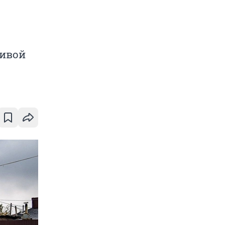
тивой