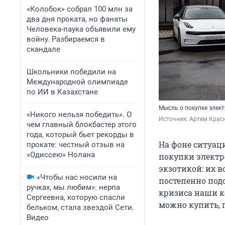
«Колобок» собрал 100 млн за
два дня проката, но фанаты
Человека-паука объявили ему
войну. Разбираемся в
скандале
Школьники победили на
Международной олимпиаде
по ИИ в Казахстане
Мысль о покупке элек
«Никого нельзя победить». О
Источник: 
Артем Красн
чем главный блокбастер этого
года, который бьет рекорды в
На фоне ситуац
прокате: честный отзыв на
«Одиссею» Нолана
покупки электр
экзотикой: их 
«Чтобы нас носили на
постепенно под
ручках, мы любим»: нерпа
кризиса наши к
Сергеевна, которую спасли
можно купить, 
бельком, стала звездой Сети.
Видео