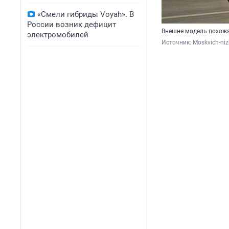
«Смели гибриды Voyah». В
России возник дефицит
Внешне модель похожа
электромобилей
Источник: 
Moskvich-niz