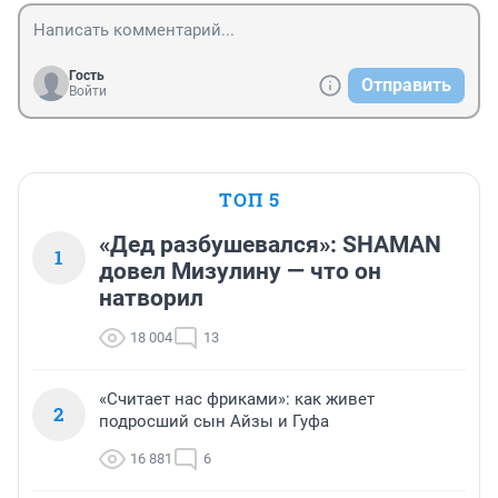
Гость
Отправить
Войти
ТОП 5
«Дед разбушевался»: SHAMAN
1
довел Мизулину — что он
натворил
18 004
13
«Считает нас фриками»: как живет
2
подросший сын Айзы и Гуфа
16 881
6