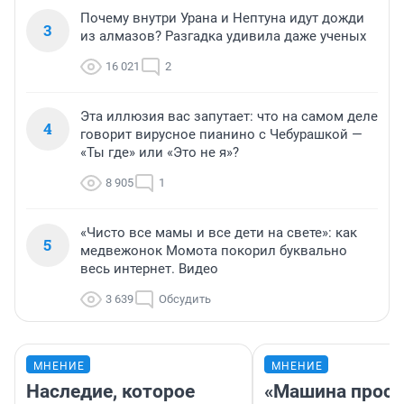
Почему внутри Урана и Нептуна идут дожди
3
из алмазов? Разгадка удивила даже ученых
16 021
2
Эта иллюзия вас запутает: что на самом деле
4
говорит вирусное пианино с Чебурашкой —
«Ты где» или «Это не я»?
8 905
1
«Чисто все мамы и все дети на свете»: как
5
медвежонок Момота покорил буквально
весь интернет. Видео
3 639
Обсудить
МНЕНИЕ
МНЕНИЕ
Наследие, которое
«Машина прост