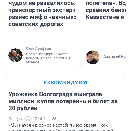
чудом не развалилось:
полетела». Вод
транспортный эксперт
сравнил бензин
разнес миф о «вечных»
Казахстане и Р
советских дорогах
Олег Арефьев
Блогер, предприниматель,
Анатолий Кузн
владелец в транспортном
бизнесе
РЕКОМЕНДУЕМ
Уроженка Волгограда выиграла
миллион, купив лотерейный билет за
20 рублей
5 августа
17 461
28
«Мы начали в самое нестабильное время»: как