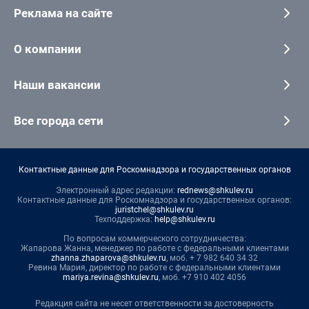
Реклама на сайте
О компании
Наши вакансии
Все города сети
Контактные данные для Роскомнадзора и государственных органов
Электронный адрес редакции:
rednews@shkulev.ru
Контактные данные для Роскомнадзора и государственных органов:
juristchel@shkulev.ru
Техподдержка:
help@shkulev.ru
По вопросам коммерческого сотрудничества:
Жапарова Жанна, менеджер по работе с федеральными клиентами
zhanna.zhaparova@shkulev.ru
, моб. + 7 982 640 34 32
Ревина Мария, директор по работе с федеральными клиентами
mariya.revina@shkulev.ru
, моб. +7 910 402 4056
Редакция сайта не несет ответственности за достоверность