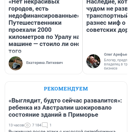
«Нет некрасивых
Наследие, кото
городов, есть
чудом не разва
недофинансированные».
транспортный 
Путешественники
разнес миф о 
проехали 2000
советских доро
километров по Уралу на
машине — стоило ли оно
того
Олег Арефьев
Блогер, предпри
Екатерина Литкевич
владелец в тра
бизнесе
РЕКОМЕНДУЕМ
«Выглядит, будто сейчас развалится»:
ребенка из Австралии шокировало
состояние зданий в Приморье
13 часов
7 184
1
Выжившая после атаки с кислотой петербурженка