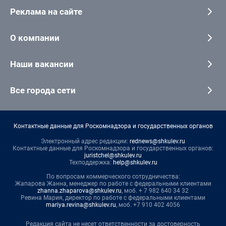
Реклама на сайте
О компании
Наши вакансии
Все города сети
Контактные данные для Роскомнадзора и государственных органов
Электронный адрес редакции:
rednews@shkulev.ru
Контактные данные для Роскомнадзора и государственных органов:
juristchel@shkulev.ru
Техподдержка:
help@shkulev.ru
По вопросам коммерческого сотрудничества:
Жапарова Жанна, менеджер по работе с федеральными клиентами
zhanna.zhaparova@shkulev.ru
, моб. + 7 982 640 34 32
Ревина Мария, директор по работе с федеральными клиентами
mariya.revina@shkulev.ru
, моб. +7 910 402 4056
Редакция сайта не несет ответственности за достоверность