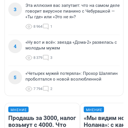
Эта иллюзия вас запутает: что на самом деле
3
говорит вирусное пианино с Чебурашкой —
«Ты где» или «Это не я»?
8 964
1
«Ну вот и всё»: звезда «Дома-2» развелась с
4
молодым мужем
8 379
3
«Четырех мужей потеряла»: Прохор Шаляпин
5
проболтался о новой возлюбленной
7 794
2
МНЕНИЕ
МНЕНИЕ
Продашь за 3000, налог
«Мы видим нов
возьмут с 4000. Что
Нолана»: с как