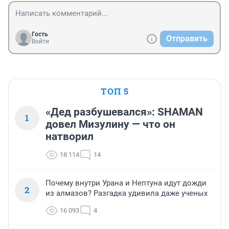
Гость
Отправить
Войти
ТОП 5
«Дед разбушевался»: SHAMAN
1
довел Мизулину — что он
натворил
18 114
14
Почему внутри Урана и Нептуна идут дожди
2
из алмазов? Разгадка удивила даже ученых
16 093
4