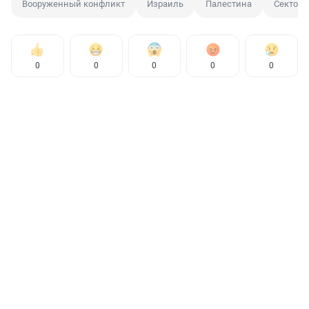
Вооруженный конфликт
Израиль
Палестина
Сектор 
0
0
0
0
0