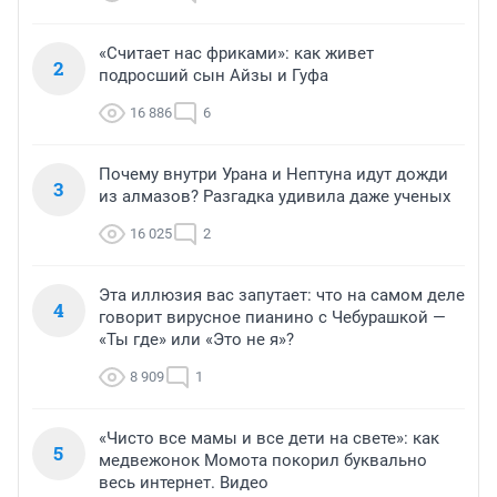
«Считает нас фриками»: как живет
2
подросший сын Айзы и Гуфа
16 886
6
Почему внутри Урана и Нептуна идут дожди
3
из алмазов? Разгадка удивила даже ученых
16 025
2
Эта иллюзия вас запутает: что на самом деле
4
говорит вирусное пианино с Чебурашкой —
«Ты где» или «Это не я»?
8 909
1
«Чисто все мамы и все дети на свете»: как
5
медвежонок Момота покорил буквально
весь интернет. Видео