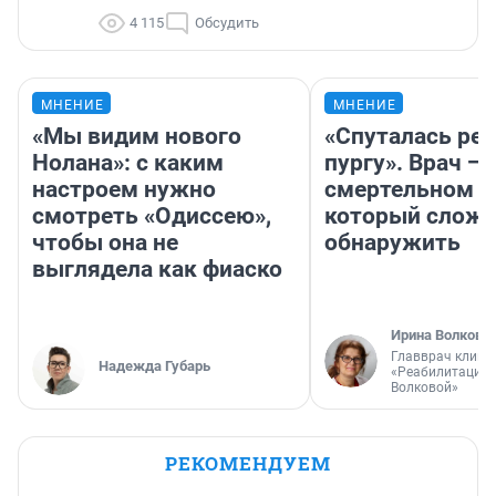
4 115
Обсудить
МНЕНИЕ
МНЕНИЕ
«Мы видим нового
«Спуталась реч
Нолана»: с каким
пургу». Врач — 
настроем нужно
смертельном д
смотреть «Одиссею»,
который слож
чтобы она не
обнаружить
выглядела как фиаско
Ирина Волкова
Главврач клини
Надежда Губарь
«Реабилитация 
Волковой»
РЕКОМЕНДУЕМ