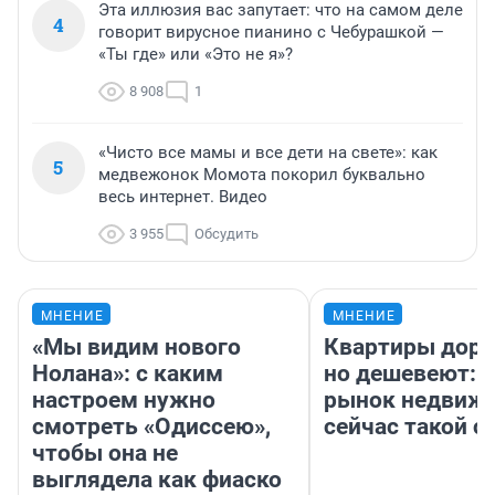
Эта иллюзия вас запутает: что на самом деле
4
говорит вирусное пианино с Чебурашкой —
«Ты где» или «Это не я»?
8 908
1
«Чисто все мамы и все дети на свете»: как
5
медвежонок Момота покорил буквально
весь интернет. Видео
3 955
Обсудить
МНЕНИЕ
МНЕНИЕ
«Мы видим нового
Квартиры дор
Нолана»: с каким
но дешевеют: 
настроем нужно
рынок недвиж
смотреть «Одиссею»,
сейчас такой 
чтобы она не
выглядела как фиаско