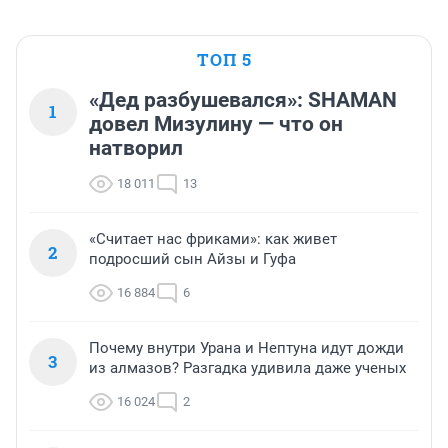
ТОП 5
«Дед разбушевался»: SHAMAN
1
довел Мизулину — что он
натворил
18 011
13
«Считает нас фриками»: как живет
2
подросший сын Айзы и Гуфа
16 884
6
Почему внутри Урана и Нептуна идут дожди
3
из алмазов? Разгадка удивила даже ученых
16 024
2