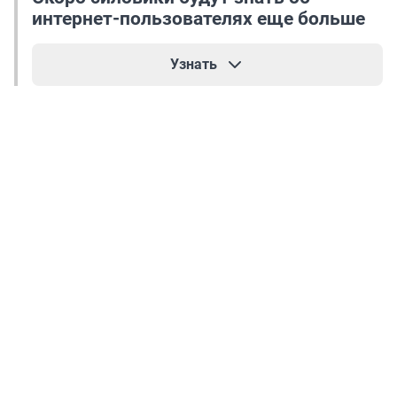
интернет-пользователях еще больше
Узнать
Совсем недавно Минцифры расширило
перечень данных, которые операторы должны
передавать силовым структурам. Как
обнаружил «Коммерсант», речь о следующих
сведениях: паспортные и адресные данные,
ИНН, банковские реквизиты, IP-адреса, домены,
логины, геокоординаты и организационные
сведения.