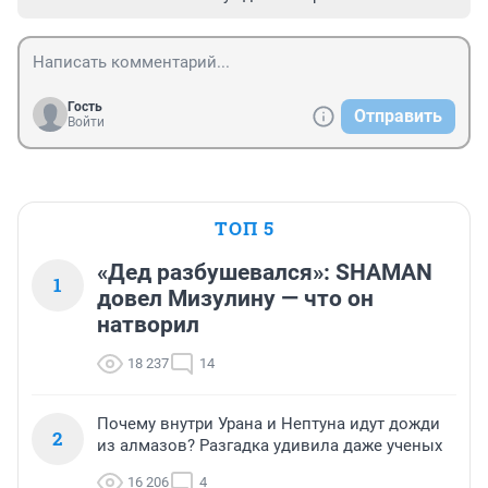
Гость
Отправить
Войти
ТОП 5
«Дед разбушевался»: SHAMAN
1
довел Мизулину — что он
натворил
18 237
14
Почему внутри Урана и Нептуна идут дожди
2
из алмазов? Разгадка удивила даже ученых
16 206
4