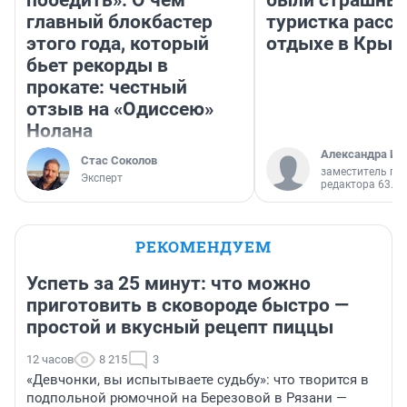
победить». О чем
были страшные
главный блокбастер
туристка расск
этого года, который
отдыхе в Крым
бьет рекорды в
прокате: честный
отзыв на «Одиссею»
Нолана
Александра Ис
Стас Соколов
заместитель гл
Эксперт
редактора 63.RU
РЕКОМЕНДУЕМ
Успеть за 25 минут: что можно
приготовить в сковороде быстро —
простой и вкусный рецепт пиццы
12 часов
8 215
3
«Девчонки, вы испытываете судьбу»: что творится в
подпольной рюмочной на Березовой в Рязани —