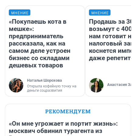
МНЕНИЕ
МНЕНИЕ
«Покупаешь кота в
Продашь за 300
мешке»:
возьмут с 4000
предприниматель
нам готовит н
рассказала, как на
налоговый зако
самом деле устроен
коснется импор
бизнес со складами
даже репетито
дешевых товаров
Наталья Шорохова
Анастасия Зав
Открыла кофейную точку на
деньги соцразвития
РЕКОМЕНДУЕМ
«Он мне угрожает и портит жизнь»:
москвич обвинил турагента из