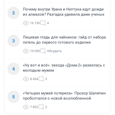
Почему внутри Урана и Нептуна идут дожди
2
из алмазов? Разгадка удивила даже ученых
16 150
4
Лицевая гладь для чайников: гайд от набора
3
петель до первого готового изделия
10 059
Обсудить
«Ну вот и всё»: звезда «Дома-2» развелась с
4
молодым мужем
8 434
3
«Четырех мужей потеряла»: Прохор Шаляпин
5
проболтался о новой возлюбленной
7 852
2