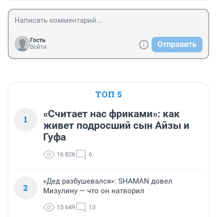
Гость
Отправить
Войти
ТОП 5
«Считает нас фриками»: как
1
живет подросший сын Айзы и
Гуфа
16 826
6
«Дед разбушевался»: SHAMAN довел
2
Мизулину — что он натворил
15 649
13