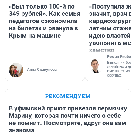
«Был только 100-й по
«Поступила жа
349 рублей». Как семья
значит, врач в
педагогов сэкономила
кардиохирург с
на билетах и рванула в
летним стажем
Крым на машине
идею властей
увольнять мед
хамство
Роман Рисберг
Выполнил более
лечебных и диа
Анна Скакунова
вмешательств н
сосудах.
РЕКОМЕНДУЕМ
В уфимский приют привезли пермячку
Марину, которая почти ничего о себе
не помнит. Посмотрите, вдруг она вам
знакома