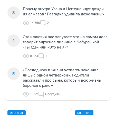
Почему внутри Урана и Нептуна идут дожди
3
из алмазов? Разгадка удивила даже ученых
14 666
2
Эта иллюзия вас запутает: что на самом деле
4
говорит вирусное пианино с Чебурашкой —
«Ты где» или «Это не я»?
8 854
1
«Последнюю в жизни четверть закончил
5
лишь с одной четверкой». Родители
рассказали про сына, который всю жизнь
боролся с раком
1 022
Обсудить
МНЕНИЕ
МНЕНИЕ