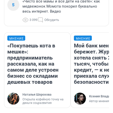
«Чисто все мамы и все дети на свете»: как
5
медвежонок Момота покорил буквально
весь интернет. Видео
3 099
Обсудить
МНЕНИЕ
МНЕНИЕ
«Покупаешь кота в
Мой банк меня
мешке»:
бережет. Журн
предприниматель
хотела снять 2
рассказала, как на
тысяч, чтобы п
самом деле устроен
кредит, — к не
бизнес со складами
приехала служ
дешевых товаров
безопасности
Наталья Шорохова
Ксения Владим
Открыла кофейную точку на
Автор мнения
деньги соцразвития