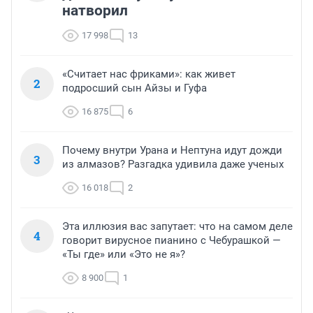
натворил
17 998
13
«Считает нас фриками»: как живет
2
подросший сын Айзы и Гуфа
16 875
6
Почему внутри Урана и Нептуна идут дожди
3
из алмазов? Разгадка удивила даже ученых
16 018
2
Эта иллюзия вас запутает: что на самом деле
4
говорит вирусное пианино с Чебурашкой —
«Ты где» или «Это не я»?
8 900
1