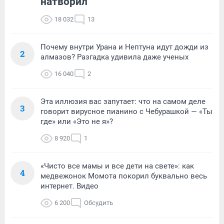
натворил
18 032
13
Почему внутри Урана и Нептуна идут дожди из
2
алмазов? Разгадка удивила даже ученых
16 040
2
Эта иллюзия вас запутает: что на самом деле
3
говорит вирусное пианино с Чебурашкой — «Ты
где» или «Это не я»?
8 920
1
«Чисто все мамы и все дети на свете»: как
4
медвежонок Момота покорил буквально весь
интернет. Видео
6 200
Обсудить