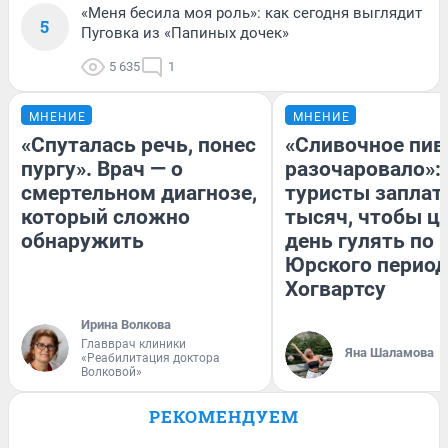
«Меня бесила моя роль»: как сегодня выглядит
5
Пуговка из «Папиных дочек»
5 635
1
МНЕНИЕ
МНЕНИЕ
«Спуталась речь, понес
«Сливочное пив
пургу». Врач — о
разочаровало»:
смертельном диагнозе,
туристы заплат
который сложно
тысяч, чтобы ц
обнаружить
день гулять по 
Юрского период
Хогвартсу
Ирина Волкова
Главврач клиники
Яна Шаламова
«Реабилитация доктора
Волковой»
РЕКОМЕНДУЕМ