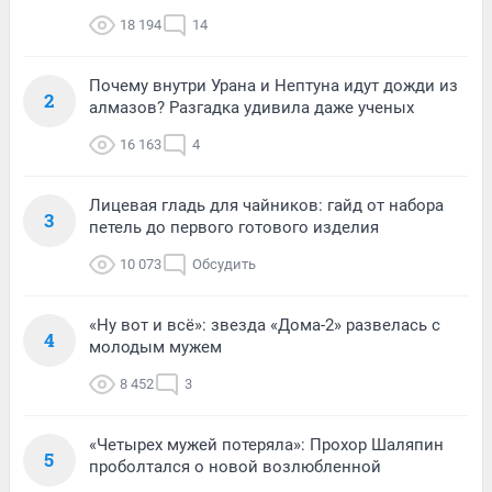
18 194
14
Почему внутри Урана и Нептуна идут дожди из
2
алмазов? Разгадка удивила даже ученых
16 163
4
Лицевая гладь для чайников: гайд от набора
3
петель до первого готового изделия
10 073
Обсудить
«Ну вот и всё»: звезда «Дома-2» развелась с
4
молодым мужем
8 452
3
«Четырех мужей потеряла»: Прохор Шаляпин
5
проболтался о новой возлюбленной