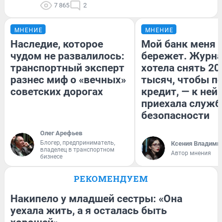
7 865
2
МНЕНИЕ
МНЕНИЕ
Наследие, которое
Мой банк меня
чудом не развалилось:
бережет. Журн
транспортный эксперт
хотела снять 20
разнес миф о «вечных»
тысяч, чтобы п
советских дорогах
кредит, — к ней
приехала служб
безопасности
Олег Арефьев
Блогер, предприниматель,
Ксения Владими
владелец в транспортном
Автор мнения
бизнесе
РЕКОМЕНДУЕМ
Накипело у младшей сестры: «Она
уехала жить, а я осталась быть