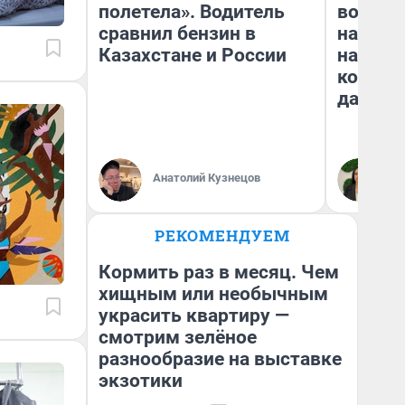
полетела». Водитель
возьмут
сравнил бензин в
нам го
Казахстане и России
налого
коснет
даже р
Анатолий Кузнецов
Ан
РЕКОМЕНДУЕМ
Кормить раз в месяц. Чем
хищным или необычным
украсить квартиру —
смотрим зелёное
разнообразие на выставке
экзотики