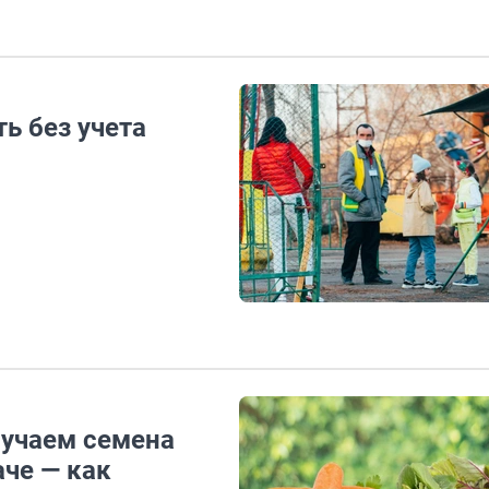
ь без учета
лучаем семена
аче — как