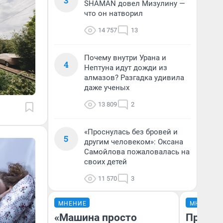
3
SHAMAN довел Мизулину —
что он натворил
14 757
13
Почему внутри Урана и
4
Нептуна идут дожди из
алмазов? Разгадка удивила
даже ученых
13 809
2
«Проснулась без бровей и
5
другим человеком»: Оксана
Самойлова пожаловалась на
своих детей
11 570
3
МНЕНИЕ
МНЕНИЕ
«Машина просто
Продаш