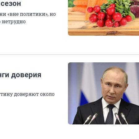
 сезон
ни «вне политики», но
о нетрудно
ги доверия
утину доверяют около