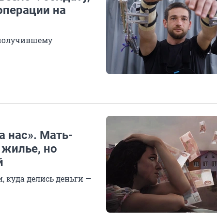
операции на
 получившему
а нас». Мать-
жилье, но
й
 куда делись деньги —