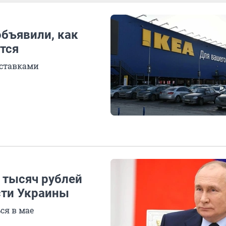
объявили, как
тся
оставками
 тысяч рублей
сти Украины
ся в мае