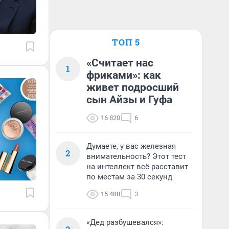
ТОП 5
«Считает нас
1
фриками»: как
живет подросший
сын Айзы и Гуфа
16 820
6
Думаете, у вас железная
2
внимательность? Этот тест
на интеллект всё расставит
по местам за 30 секунд
15 488
3
«Дед разбушевался»: