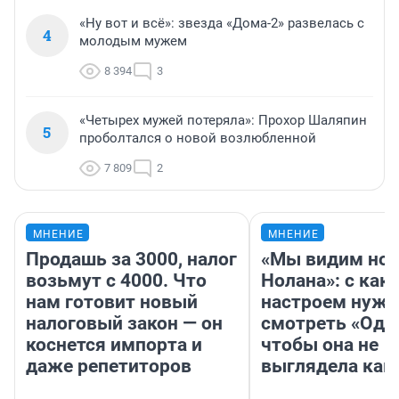
«Ну вот и всё»: звезда «Дома-2» развелась с
4
молодым мужем
8 394
3
«Четырех мужей потеряла»: Прохор Шаляпин
5
проболтался о новой возлюбленной
7 809
2
МНЕНИЕ
МНЕНИЕ
Продашь за 3000, налог
«Мы видим нов
возьмут с 4000. Что
Нолана»: с как
нам готовит новый
настроем нужн
налоговый закон — он
смотреть «Оди
коснется импорта и
чтобы она не
даже репетиторов
выглядела как