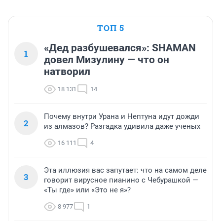
ТОП 5
«Дед разбушевался»: SHAMAN
1
довел Мизулину — что он
натворил
18 131
14
Почему внутри Урана и Нептуна идут дожди
2
из алмазов? Разгадка удивила даже ученых
16 111
4
Эта иллюзия вас запутает: что на самом деле
3
говорит вирусное пианино с Чебурашкой —
«Ты где» или «Это не я»?
8 977
1